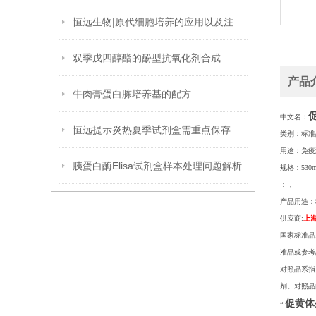
恒远生物|原代细胞培养的应用以及注意事项
双季戊四醇酯的酚型抗氧化剂合成
产品
牛肉膏蛋白胨培养基的配方
中文名：
恒远提示炎热夏季试剂盒需重点保存
类别：标准
用途：免疫
胰蛋白酶Elisa试剂盒样本处理问题解析
规格：530m
：
，
产品用途：
供应商
:
上
国家标准品
准品或参考
对照品系指
剂。对照品
促黄体
“