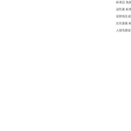
标准品 免疫测
泌乳素 标准
促卵泡生成激
生长激素 标准
人绒毛膜促性腺