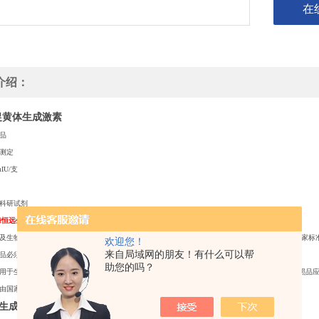
在
介绍：
促黄体生成激素
品
测定
IU/支
科研试剂
海恒远生物科技有限公司
及生物参考品系指用于鉴别、检查含量或效价测定的标准物质，其制备与标定应符合“生物制品国家标
欢迎您！
来自局域网的朋友！有什么可以帮
品必须经国家标准品或参考品标化后方能使用。
助您的吗？
用于生物制品理化等方面测定的特定物质，由生产单位采用与制品生产工艺相同的方法制备。对照品应
由国家药品检定机构审查认可，其标准应不低于制品的质量标准。
生成激素
”相关试剂：