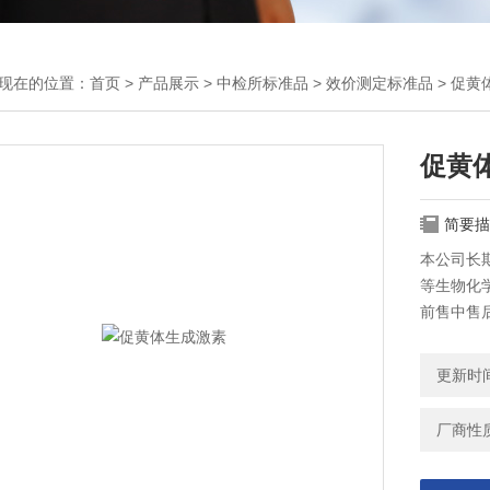
现在的位置：
首页
>
产品展示
>
中检所标准品
>
效价测定标准品
> 促黄
促黄
简要描
本公司长
等生物化
前售中售
更新时间：
厂商性