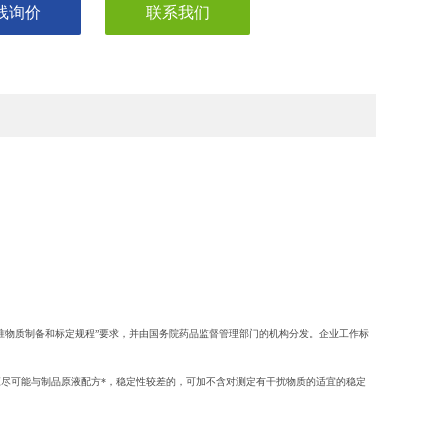
线询价
联系我们
准物质制备和标定规程”要求，并由国务院药品监督管理部门的机构分发。企业工作标
尽可能与制品原液配方*，稳定性较差的，可加不含对测定有干扰物质的适宜的稳定