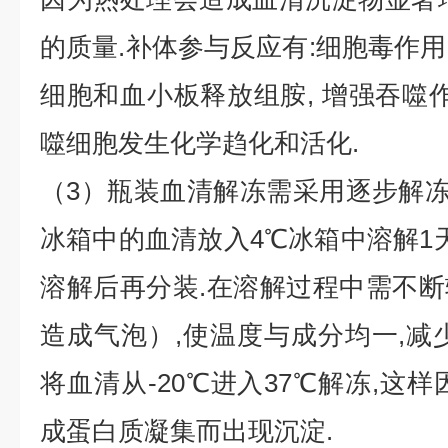
的质量.补体参与反应有:细胞毒作用,
细胞和血小板释放组胺, 增强吞噬作
噬细胞发生化学趋化和活化.
（3）瓶装血清解冻需采用逐步解冻法:-
冰箱中的血清放入4℃冰箱中溶解1天
溶解后再分装.在溶解过程中需不
造成气泡）,使温度与成分均一,减
将血清从-20℃进入37℃解冻,这
成蛋白质凝集而出现沉淀.