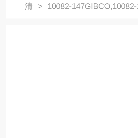
清
> 10082-147GIBCO,10
500ml ）