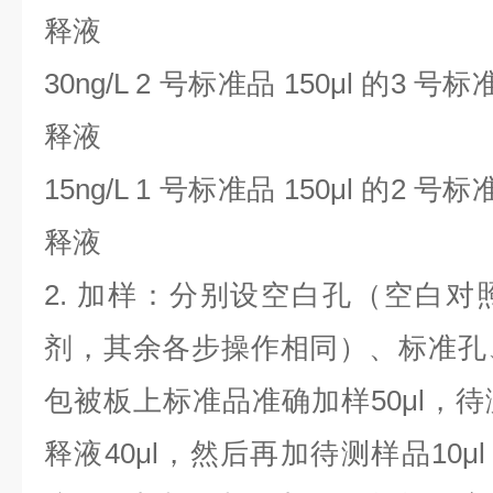
释液
30ng/L 2
号标准品
150μl
的
3
号标
释液
15ng/L 1
号标准品
150μl
的
2
号标
释液
2.
加样：分别设空白孔（空白对
剂，其余各步操作相同）、标准孔
包被板上标准品准确加样
50μl
，待
释液
40μl
，然后再加待测样品
10μl