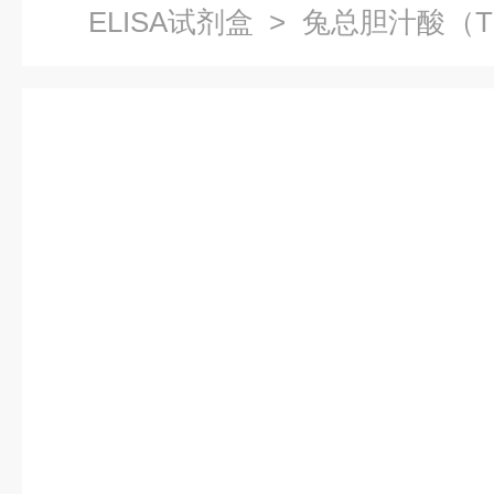
ELISA试剂盒
> 兔总胆汁酸（T
代测