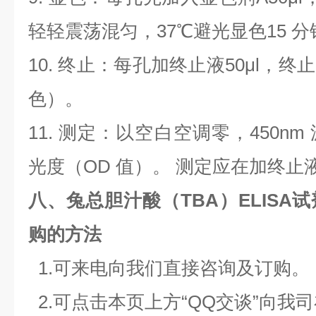
轻轻震荡混匀，
37
℃避光显色15 分
10.
终止：每孔加终止液
50μl
，终止
色）。
11.
测定：以空白空调零，
450nm
光度（
OD
值）。 测定应在加终止
八、兔总胆汁酸（TBA）ELISA
购的方法
1.
可来电向我们直接咨询及订购。
2.
可点击本页上方“
QQ
交谈”向我