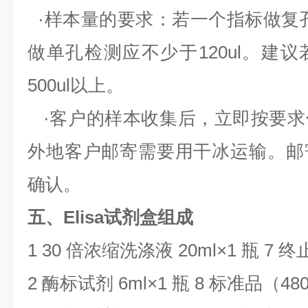
·样本量的要求：若一个指标做复
做单孔检测应不少于
120ul
。建议
500ul
以上。
·客户的样本收集后，立即按要求
外地客户邮寄需要用干冰运输。邮
确认。
五、Elisa试剂盒组成
1 30
倍浓缩洗涤液
20ml
×
1
瓶
7
终
2
酶标试剂
6ml
×
1
瓶
8
标准品（
480