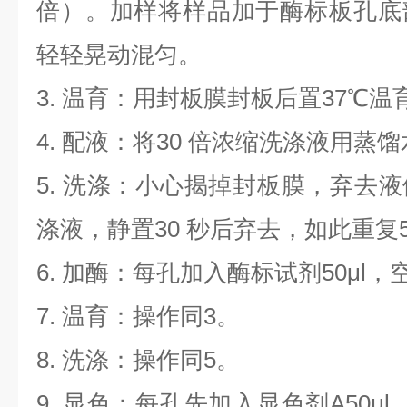
倍）。加样将样品加于酶标板孔底
轻轻晃动混匀。
3.
温育：用封板膜封板后置
37
℃温
4.
配液：将
30
倍浓缩洗涤液用蒸馏
5.
洗涤：小心揭掉封板膜，弃去液
涤液，静置
30
秒后弃去，如此重复
6.
加酶：每孔加入酶标试剂
50μl
，
7.
温育：操作同
3
。
8.
洗涤：操作同
5
。
9.
显色：每孔先加入显色剂
A50μl