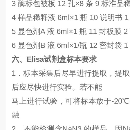
3
酶标包被板
12
孔×
8
条
9
标准品
4
样品稀释液
6ml
×
1
瓶
10
说明书
5
显色剂
A
液
6ml
×
1
瓶
11
封板膜
2
6
显色剂
B
液
6ml
×
1/
瓶
12
密封袋
1
六、Elisa试剂盒标本要求
1
．标本采集后尽早进行提取，提取
后应尽快进行实验。若不能
马上进行试验，可将标本放于
-20
℃
融
2．不能检测含NaN3 的样品，因
N