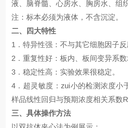
液、脑脊髓、心房水、胸房水、组
注：标本必须为液体，不含沉淀。
二、四大特性
1
．特异性强：不与其它细胞因子反
2
．重复性好：板内、板间变异系数
3
．稳定性高：实验效果很稳定。
4
．超灵敏度：zui小的检测浓度小
样品线性回归与预期浓度相关系数
三、具体操作方法
以双抗体夹心法为例展示：