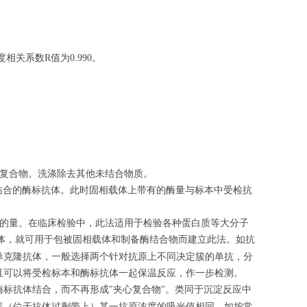
度相关系数
值为
。
R
0.990
体复合物。洗涤除去其他未结合物质。
结合的酶标抗体。此时固相载体上带有的酶量与标本中受检抗
原的量。在临床检验中，此法适用于检验各种蛋白质等大分子
体，就可用于包被固相载体和制备酶结合物而建立此法。如抗
单克隆抗体，一般选择两个针对抗原上不同决定簇的单抗，分
且可以将受检标本和酶标抗体一起保温反应，作一步检测。
酶标抗体结合，而不再形成
夹心复合物
。类同于沉淀反应中
"
"
线（位于抗体过剩带上）某一抗原浓度的吸光值相同，如按常