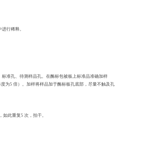
中进行稀释。
、标准孔、待测样品孔。在酶标包被板上标准品准确加样
释度为
倍）。加样将样品加于酶标板孔底部，尽量不触及孔
5
，如此重复
次，拍干。
5