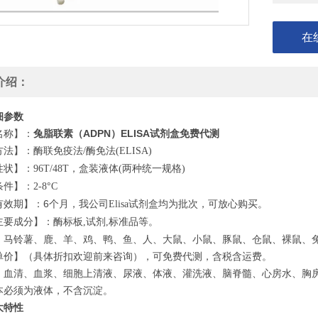
在
介绍：
细参数
名称】：
兔脂联素（ADPN）ELISA试剂盒免费代测
方法】：酶联免疫法
酶免法
/
(ELISA)
性状】：
，盒装液体
两种统一规格
96T/48T
(
)
条件】：
°
2-8
C
有效期】：6个月，我公司
试剂盒均为批次，可放心购买。
Elisa
主要成分】：酶标板
试剂
标准品等。
,
,
】马铃薯、鹿、羊、鸡、鸭、鱼、人、大鼠、小鼠、豚鼠、仓鼠、裸鼠、
单价】（具体折扣欢迎前来咨询），可免费代测，含税含运费。
】血清、血浆、细胞上清液、尿液、体液、灌洗液、脑脊髓、心房水、胸
本必须为液体，不含沉淀。
大特性