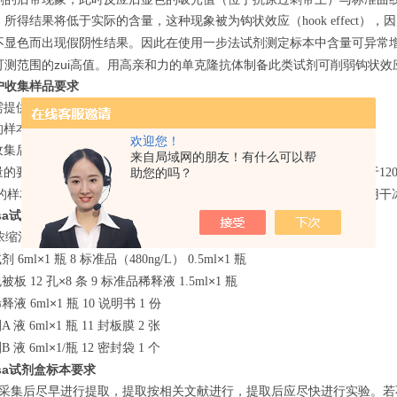
，所得结果将低于实际的含量，这种现象被为钩状效应（
），因
hook effect
不显色而出现假阴性结果。因此在使用一步法试剂测定标本中含量可异常
可测范围的zui高值。用高亲和力的单克隆抗体制备此类试剂可削弱钩状效
户收集样品要求
需提供待检测抗体和包被用抗原。
的样本为细胞培养上清、人和动物的血清、血浆。
欢迎您！
收集后应立即
℃保存，若长期保存应
℃。
-20
-70
来自局域网的朋友！有什么可以帮
量的要求：若一个指标做复孔检测应不少于
，做单孔检测应不少于
助您的吗？
250ul
120
的样本收集后，立即按要求保存，切忌反复冻融。外地客户邮寄需要用干
isa试剂盒组成
浓缩洗涤液
×
瓶
终止液
×
瓶
20ml
1
7
6ml
1
试剂
×
瓶
标准品（
）
×
瓶
6ml
1
8
480ng/L
0.5ml
1
包被板
孔×
条
标准品稀释液
×
瓶
12
8
9
1.5ml
1
稀释液
×
瓶
说明书
份
6ml
1
10
1
剂
液
×
瓶
封板膜
张
A
6ml
1
11
2
剂
液
×
瓶
密封袋
个
B
6ml
1/
12
1
isa试剂盒标本要求
采集后尽早进行提取，提取按相关文献进行，提取后应尽快进行实验。若