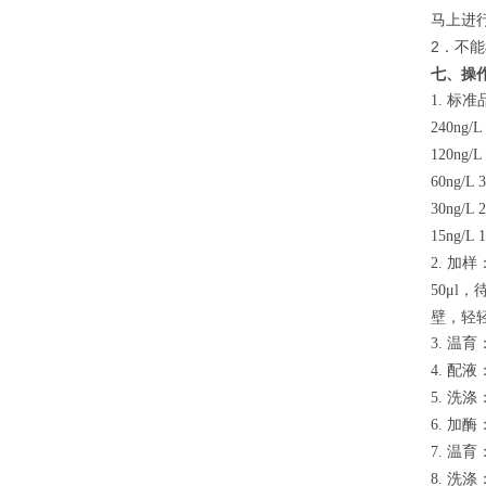
马上进
2．不能
七、操
标准
1.
240ng/L
120ng/L
60ng/L 
30ng/L 
15ng/L 
加样
2.
，
50μl
壁，轻
温育
3.
配液
4.
洗涤
5.
加酶
6.
温育
7.
洗涤
8.