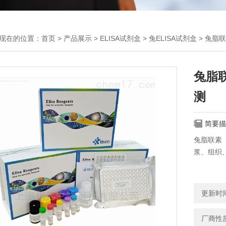
现在的位置：
首页
>
产品展示
>
ELISA试剂盒
>
兔ELISA试剂盒
> 兔脂联
兔脂联
测
简要描
兔脂联素（
浆、组织
更新时间：
厂商性