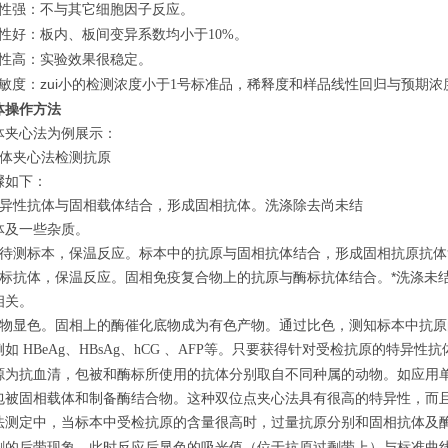
性强：不与其它细胞因子反应。
性好：板内、板间变异系数均小于
。
10%
性高：实验效果很稳定。
敏度：zui小的检测浓度小于
号标准品，稀释度和样品线性回归与预期浓
1
体操作方法
体夹心法为例展示：
抗体夹心法检测抗原
骤如下：
特异性抗体与固相载体结合，形成固相抗体。洗涤除去尚未结
体及一些杂质。
入待测标本，保温反应。标本中的抗原与固相抗体结合，形成固相抗原抗
酶标抗体，保温反应。固相免疫复合物上的抗原与酶标抗体结合。*洗涤未
相关。
底物显色。固相上的酶催化底物成为有色产物。通过比色，测知标本中抗
例如
、
、
、
等。只要获得针对受检抗原的特异性抗
HBeAg
HBsAg
hCG
AFP
源为抗血清，包被和酶标所使用的抗体分别取自不同种属的动物。如应用
包被固相载体和制备酶结合物。这种双位点夹心法具有很高的特异性，而
法测定中，当标本中受检抗原的含量很高时，过量抗原分别和固相抗体及
剩的后带现象，此时反应后显色的吸光值（位于抗原过剩带上）与标准曲