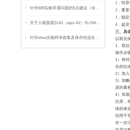
．特异
1
针对WB实验常遇问题的5点建议（珍藏版）
．重复
2
．稳定
3
关于人载脂蛋白A2（apo-A2）ELISA试剂盒的那些事
．超灵
4
三、具
针对elisa实验样本收集及保存恒远生物提几点建议
以双抗
1、双
操作步
1）将
合的抗
2）加
3）加
原的量
4）加
抗原，
体的来
别用于
在一步
抗原过