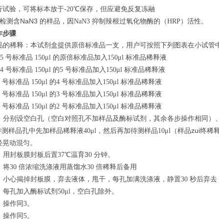
行试验，可将标本放于
℃保存，但应避免反复冻融
-20
检测含NaN3 的样品，因
抑制辣根过氧化物酶的（
）活性。
NaN3
HRP
作步骤
品的稀释：本试剂盒提供原倍标准品一支，用户可按照下列图表在小试管
号标准品
的原倍标准品加入
标准品稀释液
 5
150μl
150μl
号标准品
的
号标准品加入
标准品稀释液
 4
150μl
5
150μl
号标准品
的
号标准品加入
标准品稀释液
3
150μl
4
150μl
号标准品
的
号标准品加入
标准品稀释液
2
150μl
3
150μl
号标准品
的
号标准品加入
标准品稀释液
1
150μl
2
150μl
：分别设空白孔（空白对照孔不加样品及酶标试剂，其余各步操作相同）
待测样品孔中先加样品稀释液
，然后再加待测样品
（样品zui终稀
40μl
10μl
轻晃动混匀。
：用封板膜封板后置
℃温育3
分钟。
37
0
：将
倍浓缩洗涤液用蒸馏水
倍稀释后备用
30
30
：小心揭掉封板膜，弃去液体，甩干，每孔加满洗涤液，静置
秒后弃去
30
：每孔加入酶标试剂
，空白孔除外。
50μl
：操作同
。
3
：操作同
。
5