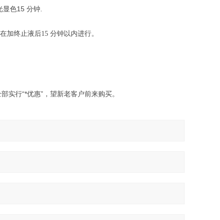
显色15 分钟.
应在加终止液后
分钟以内进行。
15
部实行“*优惠”，望新老客户前来购买。