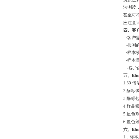
法测读
甚至可
应注意
四、客
·客户
·检测
·样本
·样本
·客户
五、El
倍
1 30
酶标
2
酶标
3
样品
4
显色
5
显色
6
六、El
．标本
1