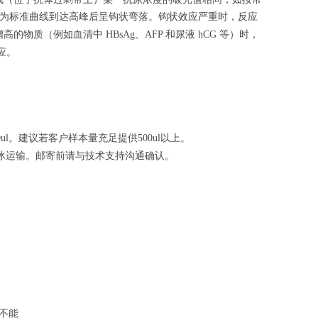
为标准曲线到达高峰后呈钩状弯落。钩状效应严重时，反应
增高的物质（例如血清中
、
和尿液
等）时，
HBsAg
AFP
hCG
应。
。建议若客户样本量充足提供
以上。
ul
500ul
冰运输。邮寄前请与技术支持沟通确认。
不能