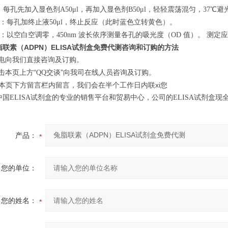
：每孔先加入显色剂
，再加入显色剂
，轻轻震荡混匀，
℃避光
A50μl
B50μl
37
：每孔加终止液
，终止反应（此时蓝色立转黄色）。
50μl
：以空白空调零，
波长依序测量各孔的吸光度（
值）。 测定
450nm
OD
联素（ADPN）ELISA试剂盒免费代测咨询和订购的方法
电向我们直接咨询及订购。
击本页上方“
交谈”向我司在线人员咨询及订购。
QQ
在本页下方留言栏内留言，我们会在半个工作日内联xi您
中国
试剂盒的专业的销售平台和贸易中心，公司的
试剂盒现全
ELISA
ELISA
产品：
您的单位：
您的姓名：