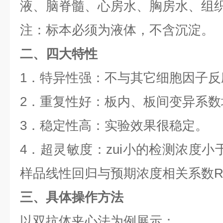
液、脑脊髓、心房水、胸房水、组
注：标本必须为液体，不含沉淀。
二、四大特性
1
．特异性强：不与其它细胞因子反
2
．重复性好：板内、板间变异系数
3
．稳定性高：实验效果很稳定。
4
．超灵敏度：zui小的检测浓度小
样品线性回归与预期浓度相关系数
三、具体操作方法
以双抗体夹心法为例展示：