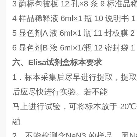
3
酶标包被板
12
孔×
8
条
9
标准品
4
样品稀释液
6ml
×
1
瓶
10
说明书
5
显色剂
A
液
6ml
×
1
瓶
11
封板膜
2
6
显色剂
B
液
6ml
×
1/
瓶
12
密封袋
1
六、Elisa试剂盒标本要求
1
．标本采集后尽早进行提取，提取
后应尽快进行实验。若不能
马上进行试验，可将标本放于
-20
℃
融
2．不能检测含NaN3 的样品，因
N