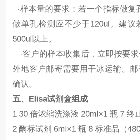
·样本量的要求：若一个指标做复
做单孔检测应不少于
120ul
。建议
500ul
以上。
·客户的样本收集后，立即按要求
外地客户邮寄需要用干冰运输。邮
确认。
五、Elisa试剂盒组成
1 30
倍浓缩洗涤液
20ml
×
1
瓶
7
终
2
酶标试剂
6ml
×
1
瓶
8
标准品（
480