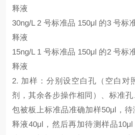
释液
30ng/L 2
号标准品
150μl
的
3
号标
释液
15ng/L 1
号标准品
150μl
的
2
号标
释液
2.
加样：分别设空白孔（空白对
剂，其余各步操作相同）、标准孔
包被板上标准品准确加样
50μl
，待
释液
40μl
，然后再加待测样品
10μl