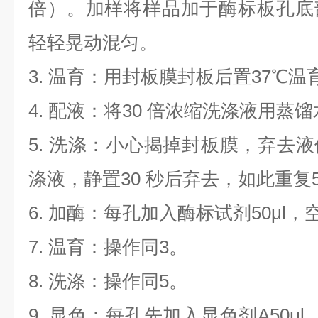
倍）。加样将样品加于酶标板孔底
轻轻晃动混匀。
3.
温育：用封板膜封板后置
37
℃温
4.
配液：将
30
倍浓缩洗涤液用蒸馏
5.
洗涤：小心揭掉封板膜，弃去液
涤液，静置
30
秒后弃去，如此重复
6.
加酶：每孔加入酶标试剂
50μl
，
7.
温育：操作同
3
。
8.
洗涤：操作同
5
。
9.
显色：每孔先加入显色剂
A50μl