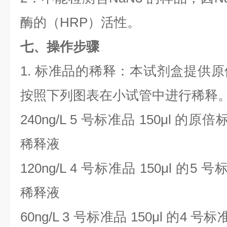
酶的（
HRP
）活性。
七、操作步骤
1.
标准品的稀释：本试剂盒提供原
按照下列图表在小试管中进行稀释
240ng/L 5
号标准品
150μl
的原倍
稀释液
120ng/L 4
号标准品
150μl
的
5
号
稀释液
60ng/L 3
号标准品
150μl
的
4
号标