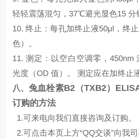
轻轻震荡混匀，
37
℃避光显色15 分
10.
终止：每孔加终止液
50μl
，终止
色）。
11.
测定：以空白空调零，
450nm
光度（
OD
值）。 测定应在加终止
兔血栓素B2（TXB2）EL
八、
订购的方法
1.
可来电向我们直接咨询及订购。
2.
可点击本页上方“
QQ
交谈”向我