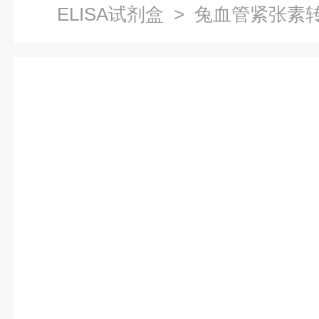
ELISA试剂盒
> 兔血管紧张素转
剂盒