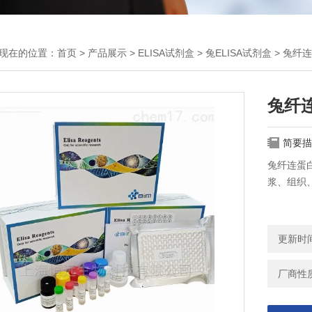
现在的位置：
首页
>
产品展示
>
ELISA试剂盒
>
兔ELISA试剂盒
> 兔纤
兔纤连
简要描
兔纤连蛋白
浆、组织
更新时间：
厂商性