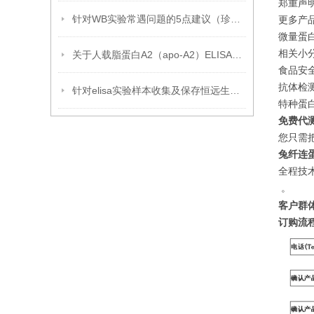
郑重声
针对WB实验常遇问题的5点建议（珍藏版）
更多产
微量蛋白
相关小分
关于人载脂蛋白A2（apo-A2）ELISA试剂盒的那些事
食品安全
抗体检测
针对elisa实验样本收集及保存恒远生物提几点建议
特种蛋白
免费代
您只需
兔纤连蛋
全程技
。
客户群
订购流