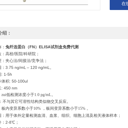
在
介绍：
称：
兔纤连蛋白（FN）ELISA试剂盒免费代测
：高校/医院/科研院；
型：夹心法/间接法/竞争法；
3.75 ng/mL – 120 ng/mL。
 1-5h
积: 50-100ul
 450 nm
zui低检测浓度小于1.0 pg/mL。
：不与其它可溶性结构类似物交叉反应。
板内变异系数小于10% ，板间变异系数小于15% 。
围：用于体外定量检测血清、血浆、组织、细胞上清及相关液体样本；
：2-8℃；