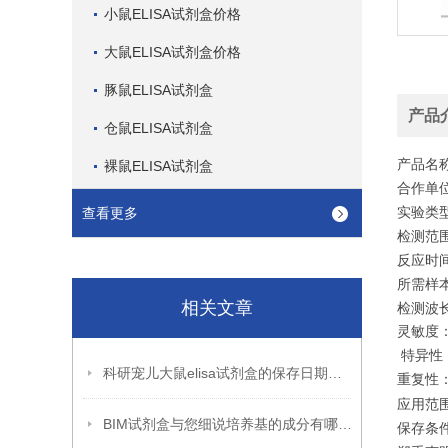
小鼠ELISA试剂盒价格
大鼠ELISA试剂盒价格
豚鼠ELISA试剂盒
产品
仓鼠ELISA试剂盒
产品名
裸鼠ELISA试剂盒
合作单位
实验类
查看更多
检测范围：6
反应时间:
所需样本体
相关文章
检测波长:
灵敏度：
特异性
科研宠儿大鼠elisa试剂盒的保存日期到底是多久呢?
重复性：
应用范
BIM试剂盒与您细说培养基的成分有哪些?
保存条件