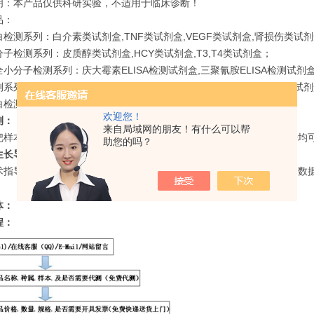
明：本产品仅供科研实验，不适用于临床诊断！
品：
检测系列：白介素类试剂盒,TNF类试剂盒,VEGF类试剂盒,肾损伤类试
子检测系列：皮质醇类试剂盒,HCY类试剂盒,T3,T4类试剂盒；
小分子检测系列：庆大霉素ELISA检测试剂盒,三聚氰胺ELISA检测试剂盒,
系列：链球菌溶血素o抗体ELISA检测试剂盒,AQP-Ab类试剂盒,HINI试
检测：近十个种属的白蛋白,球蛋白ELISA检测试剂盒。
欢迎您！
测：
来自局域网的朋友！有什么可以帮
把样本寄过来，我们为您节省时间，帮您出结果，原始数据，分析数据均可
助您的吗？
长导向因子（Slit2）ELISA试剂盒技术指导：
术指导包括售前的标本收集，使用过程中不明白的地方，实验结束后的数据分
体：
程：