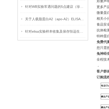
郑重声
针对WB实验常遇问题的5点建议（珍藏版）
更多产
微量蛋白
相关小分
关于人载脂蛋白A2（apo-A2）ELISA试剂盒的那些事
食品安全
抗体检测
针对elisa实验样本收集及保存恒远生物提几点建议
特种蛋白
免费代
您只需
兔神经生
全程技
。
客户群
订购流