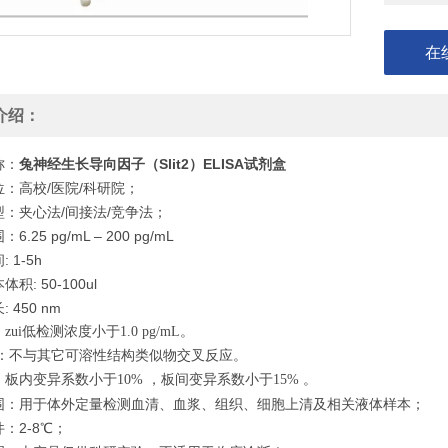
在
介绍：
称：
兔神经生长导向因子（Slit2）ELISA试剂盒
：高校/医院/科研院；
型：夹心法/间接法/竞争法；
.25 pg/mL – 200 pg/mL
 1-5h
积: 50-100ul
 450 nm
zui低检测浓度小于1.0 pg/mL。
：不与其它可溶性结构类似物交叉反应。
板内变异系数小于10% ，板间变异系数小于15% 。
围：用于体外定量检测血清、血浆、组织、细胞上清及相关液体样本；
：2-8℃；