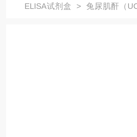
ELISA试剂盒
> 兔尿肌酐（UC
书