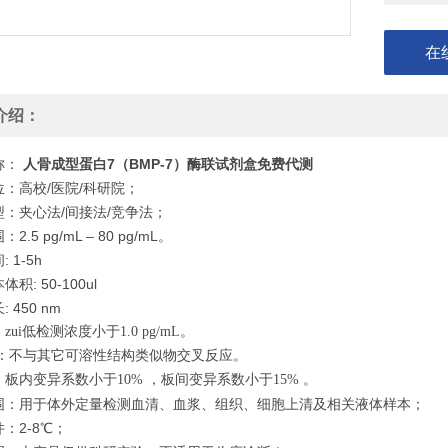
在
介绍：
称：
人骨成型蛋白7（BMP-7）酶联试剂盒免费代测
：高校/医院/科研院；
型：夹心法/间接法/竞争法；
2.5 pg/mL – 80 pg/mL。
 1-5h
积: 50-100ul
 450 nm
zui低检测浓度小于1.0 pg/mL。
：不与其它可溶性结构类似物交叉反应。
板内变异系数小于10% ，板间变异系数小于15% 。
围：用于体外定量检测血清、血浆、组织、细胞上清及相关液体样本；
：2-8℃；