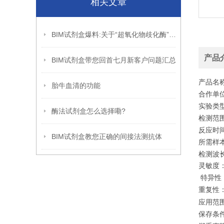
相关文章
BIM试剂盒爆料:关于“超氧化物歧化酶”的那些秘密
产品
BIM试剂盒带您回首七月新客户问题汇总
产品名
胎牛血清的功能
合作单位
实验类
酶法试剂盒怎么选择嘞?
检测范围：
反应时间:
BIM试剂盒教您正确的间接法测抗体
所需样本体
检测波长:
灵敏度：
特异性
重复性：
应用范
保存条件