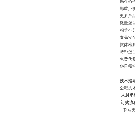
保存条件
郑重声
更多产
微量蛋白
相关小分
食品安全
抗体检测
特种蛋白
免费代
您只需
技术指
全程技
人封闭蛋
​
订购流
欢迎更