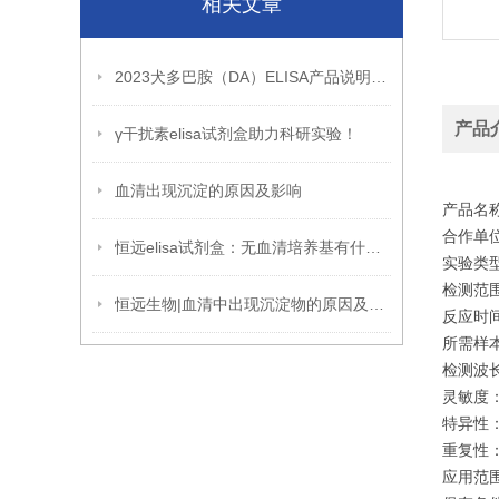
相关文章
2023犬多巴胺（DA）ELISA产品说明书新版
产品
γ干扰素elisa试剂盒助力科研实验！
血清出现沉淀的原因及影响
产品名
合作单位
恒远elisa试剂盒：无血清培养基有什么优缺点呢？
实验类
检测范围：
恒远生物|血清中出现沉淀物的原因及避免方法
反应时间:
所需样本体
检测波长:
灵敏度：
特异性
重复性：
应用范