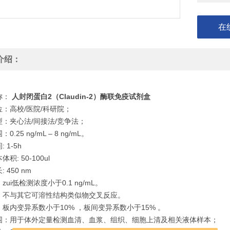
在
介绍：
称：
人封闭蛋白2（Claudin-2）酶联免疫试剂盒
：高校/医院/科研院；
型：夹心法/间接法/竞争法；
0.25 ng/mL – 8 ng/mL。
 1-5h
积: 50-100ul
 450 nm
zui低检测浓度小于0.1 ng/mL。
：不与其它可溶性结构类似物交叉反应。
板内变异系数小于10% ，板间变异系数小于15% 。
围：用于体外定量检测血清、血浆、组织、细胞上清及相关液体样本；