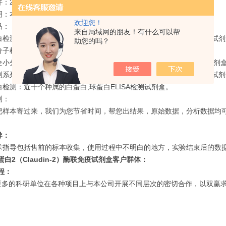
：2-8℃；
明：本产品仅供科研实验，不适用于临床诊断！
欢迎您！
品：
来自局域网的朋友！有什么可以帮
检测系列：白介素类试剂盒,TNF类试剂盒,VEGF类试剂盒,肾损伤类试
助您的吗？
子检测系列：皮质醇类试剂盒,HCY类试剂盒,T3,T4类试剂盒；
小分子检测系列：庆大霉素ELISA检测试剂盒,三聚氰胺ELISA检测试剂盒,
系列：链球菌溶血素o抗体ELISA检测试剂盒,AQP-Ab类试剂盒,HINI试
检测：近十个种属的白蛋白,球蛋白ELISA检测试剂盒。
测：
把样本寄过来，我们为您节省时间，帮您出结果，原始数据，分析数据均可
导：
术指导包括售前的标本收集，使用过程中不明白的地方，实验结束后的数据分
白2（Claudin-2）酶联免疫试剂盒​​
客户群体：
程：
多的科研单位在各种项目上与本公司开展不同层次的密切合作，以双赢求