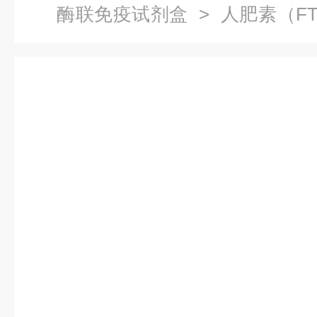
酶联免疫试剂盒
> 人肥素（F
费代测