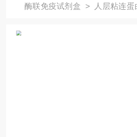
酶联免疫试剂盒
> 人层粘连蛋
盒