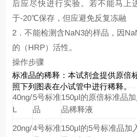
后应尽快进行实验。若不能马上
于
-20
℃保存，但应
避免反复冻融
2．不能检测含NaN3的样品，因N
的（HRP）活性。
操作步骤
标准品的稀释：本试剂盒提供原倍
照下列图表在小试管中进行稀释。
40ng/
5号标准
150
μ
l的原倍标准品加
L
品
品稀释液
20ng/
4号标准
150
μ
l的5号标准品加入