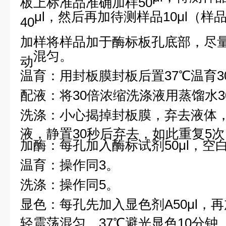
μ
l，然后再加待测样品10
μ
l（样
40
加样将样品加于酶标板孔底部，尽
混匀
。
动
温育：用封板膜封板后置37℃温育3
配液：将30倍浓缩洗涤液用蒸馏水3
洗涤：小心揭掉封板膜，弃去液体
液，静置30秒后弃去，如此重复5
加酶：每孔加入酶标试剂50
μ
l，空
温育：操作同3。
洗涤：操作同5。
显色：每孔先加入显色剂A50
μ
l，
轻震荡混匀，37℃避光显色10分钟.