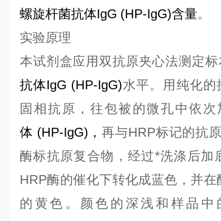
螺旋杆菌抗体IgG
(
HP-IgG
)
含量
。
实验原理
本试剂盒应用双抗
原
夹心法测定
标
抗体IgG
(
HP-IgG
)
水平。用纯化的
固相抗
原
，往包被的微孔中依次
体
(
HP-IgG
)
，
再与HRP标记的
抗
酶标
抗
原复合物
，经过*洗涤后
加
HRP
酶的催化下转化成蓝色，并在酸
的黄色。颜色的深浅和样品中