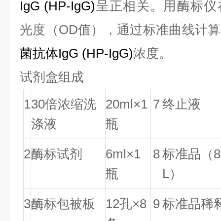
IgG
(
HP-IgG
)
呈正相关。用酶标仪
光度（OD值），
通过标准曲线
计算
菌抗体IgG
(
HP-IgG
)
浓度。
试剂盒组成
1
30倍浓缩洗
20ml×1
7
终止液
涤液
瓶
2
酶标试剂
6ml×1
8
标准
品（80
瓶
L）
3
酶
标包被
板
12孔×8
9
标准品
稀