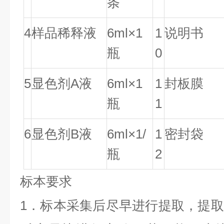
条
4
样品
稀释液
6ml×1
1
说明书
瓶
0
5
显色剂A液
6ml×1
1
封板膜
瓶
1
6
显色剂B液
6ml×1/
1
密封袋
瓶
2
标本要求
1．标本采集后尽早进行提取，提