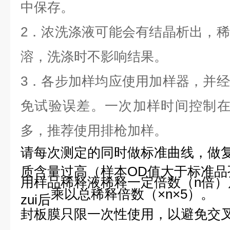
中保存。
2．
浓洗涤液
可能
会有
结晶
析出，稀
溶
，洗涤时不影响结果。
3．各步加样均应使用加样器，并
免试验误差。一次加样时间控制在
多，推荐使用排枪加样。
请每次测定的同时做标准曲线，做
质含量过高（样本OD值大于标准品
用样品稀释液稀释一定倍数（n倍
乘以
总稀释倍数（×n×5）。
zui后
封板膜只限一次性使用，以避免交