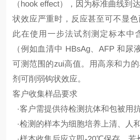
（
hook effect
），因为标准曲线到
状效应严重时，反应甚至可不显色
此在使用一步法试剂测定标本中
（例如血清中
HBsAg
、
AFP
和尿
可测范围的zui高值。用高亲和力
剂可削弱钩状效应。
客户收集样品要求
·客户需提供待检测抗体和包被用
·检测的样本为细胞培养上清、人
·样本收集后应立即
-20
℃保存，若