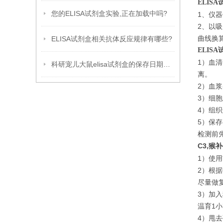
ELIS
您的ELISA试剂盒实验,正在加载中吗?
1、仪器
2、以
曲线换
ELISA试剂盒相关抗体反应规律有哪些?
ELIS
1）血清
科研宠儿大鼠elisa试剂盒的保存日期到底是多久呢?
离。
2）血浆
3）细胞
4）组织
5）保存
检测前
C3,猴
1）使
2）根
尽量做复
3）加入
温育1
4）甩