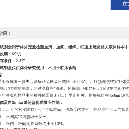
在
介绍：
试剂盒用于体外定量检测血清、血浆、组织、细胞上清及相关液体样本中
效期：6个月
存条件：
2
-8℃
试剂盒仅供体外研究使用，不用于临床诊断
理
采用双抗体一步夹心法酶联免疫吸附试验（ELISA）。往预先包被猴补体
RP标记的检测抗体，经过温育并*洗涤。用底物TMB显色，TMB在过氧化
的深浅和样品中的猴补体蛋白3（C3）呈正相关。用酶标仪在450nm 波
补体蛋白3elisa试剂盒优质供应
性能：
敏度：zui小的检测浓度小于1号标准品。稀释度的线性。样品线性回归与预期浓
异性：不与其它细胞因子反应。
复性：板内、板间变异系数均小于10%。