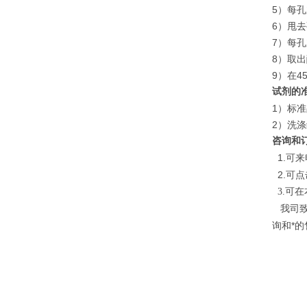
5）每孔
6）甩
7）每孔
8）取
9）在4
试剂的
1）标
2）洗涤
咨询和
1.
可来
2.
可点
3.可
我司
询和*