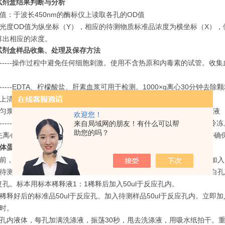
A试剂盒结果判断与分析
值：于波长450nm的酶标仪上读取各孔的OD值
吸光度OD值为纵坐标（Y），相应的待测物质标准品浓度为横坐标（X）
算出相应的浓度。
A试剂盒样品收集、处理及保存方法
-----操作过程中避免任何细胞刺激。使用不含热原和内毒素的试管。收集
-----EDTA、柠檬酸盐、肝素血浆可用于检测。1000×g离心30分钟去除
上清液---1000×g离心10分钟去除颗粒和聚合物。
匀浆-----将组织加入适量生理盐水捣碎。1000×g离心10分钟，取上清液
欢迎您！
------如果样品不立即使用，应将其分成小部分-70 ℃保存，避免反
来自局域网的朋友！有什么可以帮
助您的吗？
先离心或过滤。不要在37℃或更高的温度加热解冻。应在室温下解冻并确
补体蛋白3elisa试剂盒优质供应
操作步骤
用前，将所有试剂充分混匀。不要使液体产生大量的泡沫，以免加样时加
据待测样品数量加上标准品的数量决定所需的板条数。每个标准品和空白
孔。标本用标本稀释液1：1稀释后加入50ul于反应孔内。
稀释好后的标准品50ul于反应孔、加入待测样品50ul于反应孔内。立即
小时。
去孔内液体，每孔加满洗涤液，振荡30秒，甩去洗涤液，用吸水纸拍干。