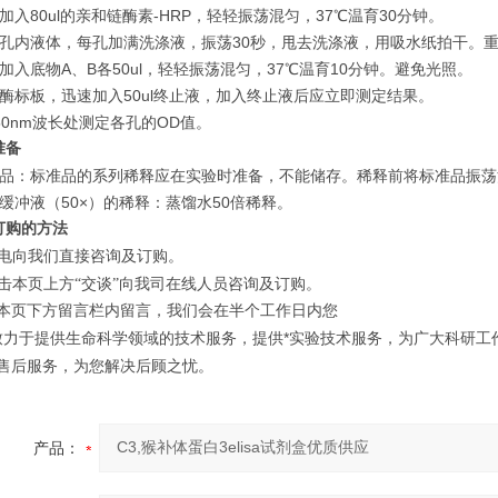
加入80ul的亲和链酶素-HRP，轻轻振荡混匀，37℃温育30分钟。
去孔内液体，每孔加满洗涤液，振荡30秒，甩去洗涤液，用吸水纸拍干。
加入底物A、B各50ul，轻轻振荡混匀，37℃温育10分钟。避免光照。
出酶标板，迅速加入50ul终止液，加入终止液后应立即测定结果。
50nm波长处测定各孔的OD值。
准备
准品：标准品的系列稀释应在实验时准备，不能储存。稀释前将标准品振荡
缓冲液（50×）的稀释：蒸馏水50倍稀释。
订购的方法
电向我们直接咨询及订购。
击本页上方“
交谈”向我司在线人员咨询及订购。
在本页下方留言栏内留言，我们会在半个工作日内您
致力于提供生命科学领域的技术服务，提供*实验技术服务，为广大科研工
的售后服务，为您解决后顾之忧。
产品：