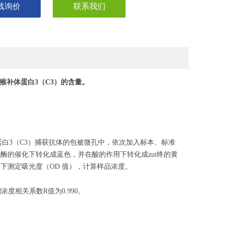
线询价
联系我们
猴补体蛋白3
（
C3
）的含量。
蛋白3（C3）捕获抗体的包被微孔中，依次加入标本、标准
物酶的催化下转化成蓝色，并在酸的作用下转化成zui终的黄
长下测定吸光度（OD 值），计算样品浓度。
度相关系数R值为0.990。