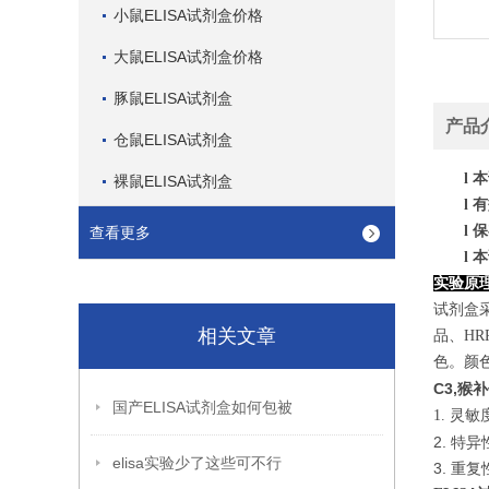
小鼠ELISA试剂盒价格
大鼠ELISA试剂盒价格
豚鼠ELISA试剂盒
产品
仓鼠ELISA试剂盒
l
本
裸鼠ELISA试剂盒
l
有
l
保
查看更多
l
本
实验原
试剂盒
相关文章
品、H
色。颜色
C3,猴
国产ELISA试剂盒如何包被
1. 灵
2. 特
elisa实验少了这些可不行
3. 重