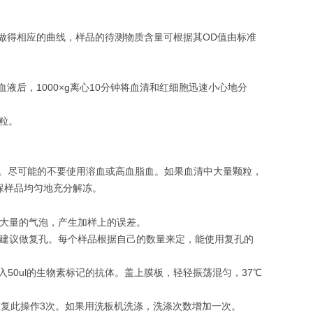
，做得相应的曲线，样品的待测物质含量可根据其OD值由标准
血液后，1000×g离心10分钟将血清和红细胞迅速小心地分
颗粒。
复冷冻。尽可能的不要使用溶血或高血脂血。如果血清中大量颗粒，
保样品均匀地充分解冻。
入大量的气泡，产生加样上的误差。
孔建议做复孔。每个样品根据自己的数量来定，能使用复孔的
加入50ul的生物素标记的抗体。盖上膜板，轻轻振荡混匀，37℃
重复此操作3次。如果用洗板机洗涤，洗涤次数增加一次。