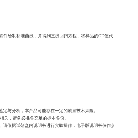
软件绘制
标准曲线
，并得到
直线回归方程
，
将样品的OD值代
的鉴定与分析，本产品可能存在一定的质量技术风险。
切相关，请务必准备充足的标本备份。
等，请依据试剂盒内说明书进行实验操作，电子版说明书仅作参