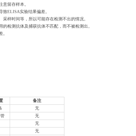
注意留存样本。
致ELISA实验结果偏差。
量、采样时间等，所以可能存在检测不出的情况。
使用的检测抗体及捕获抗体不匹配，而不被检测出。
差。
置
备注
条
无
6管
无
无
无