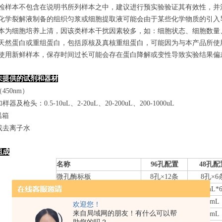
若所检样本不包含在说明书所列样本之中，建议进行预实验验证其有效性，并
使用化学裂解液制备的组织匀浆或细胞提取液可能会由于某些化学物质的引入导
若样本为细胞培养上清，因该类样本干扰因素较多，如：细胞状态、细胞数
某些天然蛋白或重组蛋白，包括原核及真核重组蛋白，可能因为与本产品所
建议使用新鲜样本，保存时间过长可能会存在蛋白降解或变性导致实验结果偏
未提供的试剂和器材
450nm）
器及枪头：0.5-10uL、2-20uL、20-200uL、200-1000uL
温箱
或去离子水
组成
名称
96孔配置
48孔配
微孔酶标板
8
孔×
12
条
8
孔×
6
标准品
0.
3
mL*6管
0.
3
mL*
样本稀释液
6mL
3mL
欢迎您！
来自局域网的朋友！有什么可以帮
检测抗体-HRP
10mL
5mL