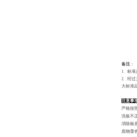
备
注
：
1.
标准
2. 
大标准
注意事
严格按
洗板不
消除板
底物显