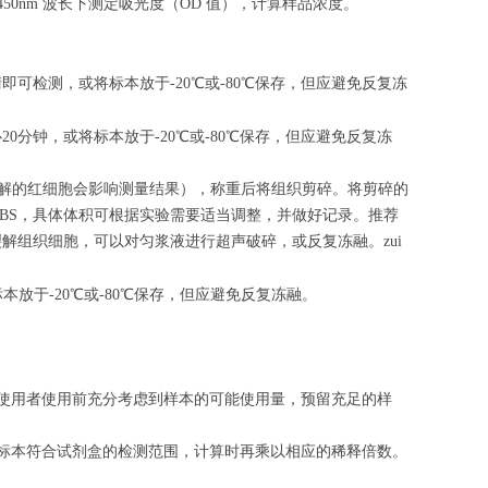
50nm 波长下测定吸光度（OD 值），计算样品浓度。
清即可检测，或将标本放于-20℃或-80℃保存，但应避免反复冻
心
20
分钟，或将标本放于-20℃或-80℃保存，但应避免反复冻
（匀浆中裂解的红细胞会影响测量结果），称重后将组织剪碎。将剪碎的
的PBS，具体体积可根据实验需要适当调整，并做好记录。推荐
解组织细胞，可以对匀浆液进行超声破碎，或反复冻融。zui
标本放于-20℃或-80℃保存，但应避免反复冻融。
请使用者使用前充分考虑到样本的可能使用量，预留充足的样
的标本符合试剂盒的检测范围，计算时再乘以相应的稀释倍数。