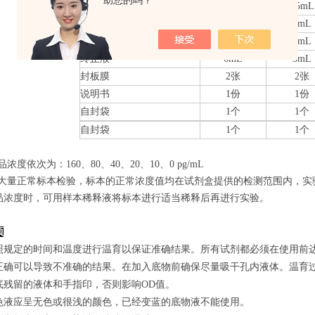
助您的吗？
20×洗涤缓冲液
25mL
15mL
底物A
6mL
3mL
底物B
6mL
3mL
终止液
6mL
3mL
封板膜
2张
2张
说明书
1份
1份
自封袋
1个
1个
自封袋
1个
1个
品浓度依次为：160
、80、40、20、10、0
pg/mL
经过大量正常标本检验，标本的正常浓度值均在试剂盒提供的检测范围内，实
品浓度时，可用样本稀释液将标本进行适当稀释后再进行实验。
项
照规定的时间和温度进行温育以保证准确结果。所有试剂都必须在使用前达到
正确可以导致不准确的结果。在加入底物前确保尽量吸干孔内液体。温育
底残留的液体和手指印，否则影响OD值。
色液应呈无色或很浅的颜色，已经变蓝的底物液不能使用。