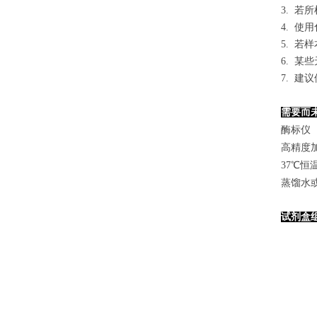
3. 
4. 
5. 
6. 
7. 
需要而
酶标仪（
高精度加样
37℃恒
蒸馏水
试剂盒