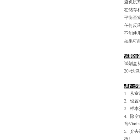
避免试
在储存
平衡至
任何反
不能使
如果可
试剂准
试剂盒
2
0×洗
操作步
1. 从
2. 设
3. 样本
4.
除空
育60mi
5. 
板）。