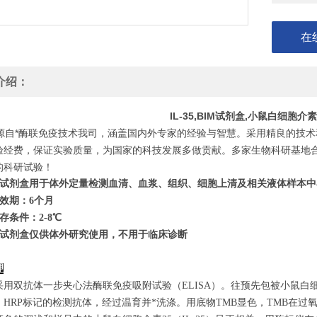
在
介绍：
IL-35,BIM试剂盒,小鼠白细胞
自*酶联免疫技术我司，涵盖国内外专家的经验与智慧。采用精良的技术
验经费，保证实验质量，为国家的科技发展多做贡献。多家生物科研基地
的科研试验！
试剂盒用于体外定量检测血清、血浆、组织、细胞上清及相关液体样本中
效期：6个月
存条件：
2
-8℃
试剂盒仅供体外研究使用，不用于临床诊断
理
采用双抗体一步夹心法酶联免疫吸附试验（ELISA）。往预先包被小鼠白细
、HRP标记的检测抗体，经过温育并*洗涤。用底物TMB显色，TMB在过