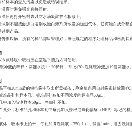
剂和标本的交叉污染以免造成错误结果。
和温育时避免强光直接照射。
室温后再打开密封袋以防水滴凝聚在冷板条上。
应试剂不能接触漂白溶剂或漂白溶剂所散发的强烈气体。任何漂白成分都
用过期产品。
能传播疾病，所有的样品都应管理好，按照规定的程序处理样品和检测装
备
从冷藏环境中取出应在室温平衡后方可使用。
涤缓冲液的稀释：蒸馏水按1：20稀释，即1份20×洗涤缓冲液加19份蒸馏水
骤
室温平衡20min后的铝箔袋中取出所需板条，剩余板条用自封袋密封放回4℃
置标准品孔和样本孔，标准品孔各加不同浓度的标准品50μL；
孔
中
加
入
待测样本
5
0μL；空白孔不加。
白孔外，标准品孔和样本孔中每孔加入辣根过氧化物酶（HRP）标记的检测
n。
弃去液体，吸水纸上拍干，每孔加满洗涤液
（350
μL
）
，静置1min，甩去洗