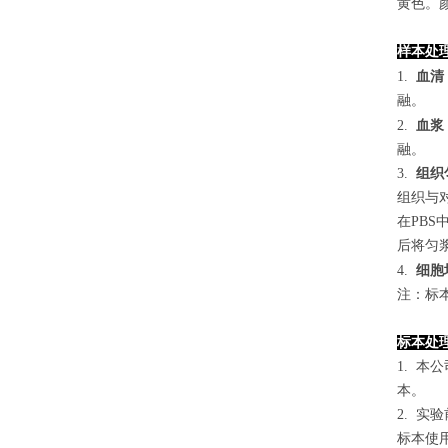
黄色。颜
样本处
1.
血清
融。
2.
血浆
融。
3.
组织
组织与对
在PB
后将匀浆
4
.
细胞
注：标
标本处
1. 
本。
2. 
标本使用0