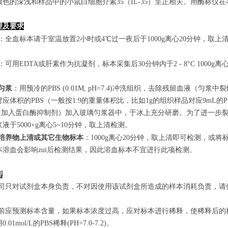
色的深浅和样品中的小鼠白细胞介素35（IL-35）呈正相关。用酶标仪在4
理及要求
：全血标本请于室温放置2小时或4℃过一夜后于1000g离心20分钟，取上
：可用EDTA或肝素作为抗凝剂，标本采集后30分钟内于2 - 8°C 1000g离
匀浆
：用预冷的PBS (0.01M, pH=7.4)冲洗组织，去除残留血液
应体积的PBS（一般按1:9的重量体积比，比如1g的组织样品对应9mL
S中加入蛋白酶抑制剂）加入玻璃匀浆器中，于冰上充分研磨。为了进一步裂
液于5000×g离心5~10分钟，取上清检测。
培养物上清或其它生物标本
：1000g离心20分钟，取上清即可检测，或将
本溶血会影响zui后检测结果，因此溶血标本不宜进行此项检测。
理
本公司只对试剂盒本身负责，不对因使用该试剂盒所造成的样本消耗负责，
实验前应预测标本含量，如果标本浓度过高，应对标本进行稀释，使稀释后
.01mol/L的PBS稀释(PH=7.0-7.2)。