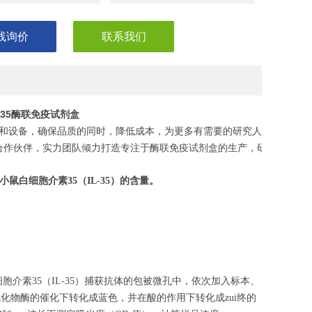
线询价
联系我们
介素35酶联免疫试剂盒
和设备，确保品质的同时，降低成本，为更多有需要的研究人员，节省
合作伙伴，实力团队倾力打造专注于酶联免疫试剂盒的生产，研发，助力
小鼠白细胞介素35
（
IL-35
）的含量。
胞介素35（IL-35）捕获抗体的包被微孔中，依次加入标本、
氧化物酶的催化下转化成蓝色，并在酸的作用下转化成zui终的