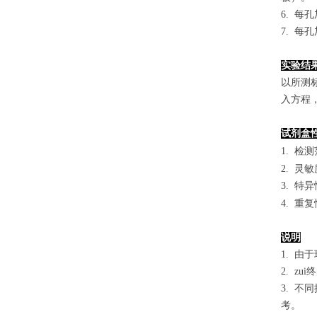
6. 每
7. 每
实验结
以
所测
入方程
试剂盒
1.
检测
2. 灵
3. 
4. 重
说明
1. 
2. 
3. 
考。