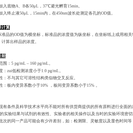
孔加入底物A、B各50μL，37℃避光孵育15min。
孔加入终止液50μL，15min内，在450nm波长处测定各孔的OD值。
果计算
标准品的OD值
为横坐标，
标准品的浓度
值为纵坐标，在坐标纸上
或用相关
，计算出样品
的
浓度
。
性能
范围
：
5 pg/mL
–
160 pg/mL
。
敏度：zui低检测浓度小于
1.0
pg/mL
。
特异性：不与其它可溶性结构类似物交叉反应。
复性：板内变异系数小于
10
%
，
板间变异系数小于1
5
%
。
由于现有条件及科学技术水平尚不能对所有供货商提供的所有原料进行全面
zui终的实验结果与试剂的有效性、实验者的相关操作以及当时的实验环境密
不同批次的同一产品可能会有少许差别，如：检测限、灵敏度以及显色时间