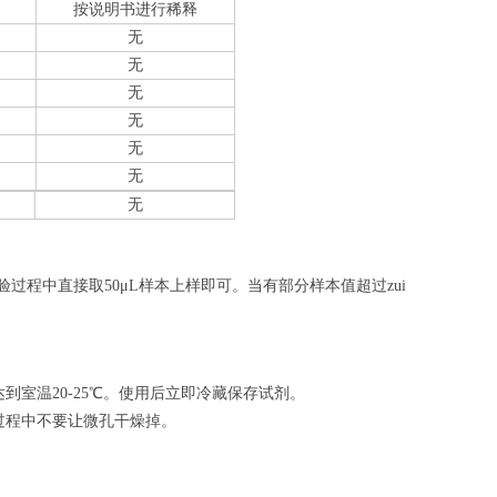
按说明书进行稀释
无
无
无
无
无
无
无
验过程中直接取50
μL
样本上样即可。当有部分样本值超过zui
室温20-25℃。使用后立即冷藏保存试剂。
过程中不要让微孔干燥掉。