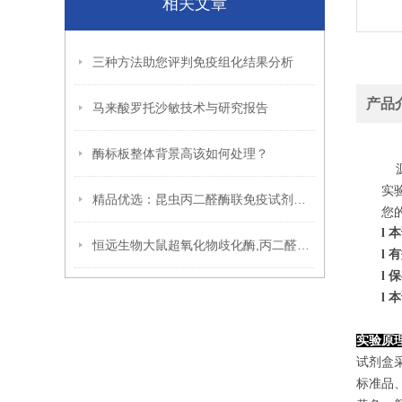
相关文章
三种方法助您评判免疫组化结果分析
产品
马来酸罗托沙敏技术与研究报告
酶标板整体背景高该如何处理？
源
实
精品优选：昆虫丙二醛酶联免疫试剂盒实验原理
您
l
本
恒远生物大鼠超氧化物歧化酶,丙二醛ELISA试剂盒引用文献
l
有
l
保
l
本
实验原
试剂盒
标准品