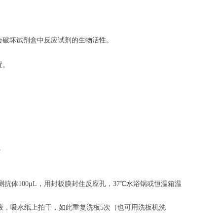
会破坏试剂盒中反应试剂的生物活性。
置。
。
。
抗体100μL，用封板膜封住反应孔，37℃水浴锅或恒温箱温
涤液，吸水纸上拍干，如此重复洗板5次（也可用洗板机洗