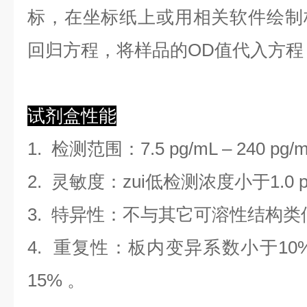
标，在坐标纸上
或用相关软件绘制
回归方程
，
将样品的OD值代入方程
试剂盒性能
1.
检测范围
：
7.5 pg/mL
–
240 pg/
2. 灵敏度：zui低检测浓度小于
1.0
3. 特异性：不与其它可溶性结构
4. 重复性：板内变异系数小于
10
1
5
%
。