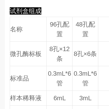
试剂盒组成
96孔配
48孔配
名称
置
置
8
孔×
12
微孔酶标板
8
孔×
6
条
条
0.
3
mL*6
0.
3
mL*6
标准品
管
管
样本稀释液
6mL
3mL