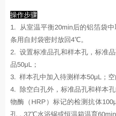
操作步骤
1. 从室温平衡20min后的铝箔
条用自封袋密封放回4℃。
2. 设置标准品孔和样本孔，标准
品50μL；
3. 样本孔
中
加
入
待测样本
5
0μL；
4.
除空白孔外，标准品孔和样本孔
物酶（HRP）标记的检测抗体100
孔，37℃水浴锅或恒温箱温育60mi