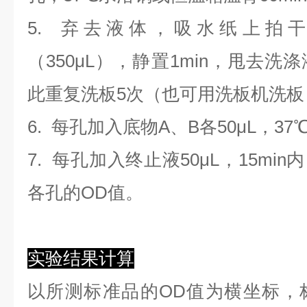
5. 弃去液体，吸水纸上拍
（350
μL
）
，静置1min，甩去洗
此重复洗板5次（也可用洗板机洗板
6. 每孔加入底物A、B各50μL，37
7. 每孔加入终止液50μL，15min
各孔的OD值。
实验结果计算
以
所测标准品的OD值
为横坐标，