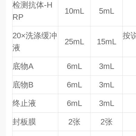
检测抗体-H
10mL
5mL
RP
20×洗涤缓冲
按
25mL
15mL
液
底物A
6mL
3mL
底物B
6mL
3mL
终止液
6mL
3mL
封板膜
2张
2张