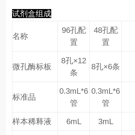
试剂盒组成
96孔配
48孔配
名称
置
置
8
孔×
12
微孔酶标板
8
孔×
6
条
条
0.
3
mL*6
0.
3
mL*6
标准品
管
管
样本稀释液
6mL
3mL