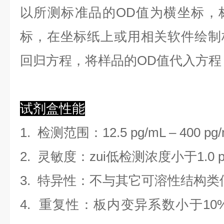
以
所测标准品的OD值
为横坐标，
标，在坐标纸上
或用相关软件绘制
回归方程
，
将样品的OD值代入方程
试剂盒性能
1.
检测范围
：
12.5 pg/mL
–
400 pg
2. 灵敏度：zui低检测浓度小于
1.0
3. 特异性：不与其它可溶性结构
4. 重复性：板内变异系数小于
10