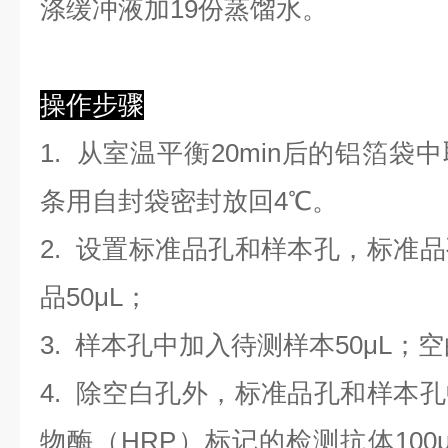
涤缓冲液加19份蒸馏水。
操作步骤
1. 从室温平衡20min后的铝箔
条用自封袋密封放回4℃。
2. 设置标准品孔和样本孔，标准
品50μL；
3. 样本孔
中
加
入
待测样本
5
0μL；
4.
除空白孔外，标准品孔和样本孔
物酶（HRP）标记的检测抗体100