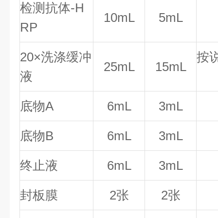
检测抗体-H
10mL
5mL
RP
20×洗涤缓冲
按
25mL
15mL
液
底物A
6mL
3mL
底物B
6mL
3mL
终止液
6mL
3mL
封板膜
2张
2张