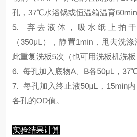
孔，37℃水浴锅或恒温箱温育60mi
5. 弃去液体，吸水纸上拍
（350
μL
）
，静置1min，甩去洗
此重复洗板5次（也可用洗板机洗板
6. 每孔加入底物A、B各50μL，37
7. 每孔加入终止液50μL，15min
各孔的OD值。
实验结果计算