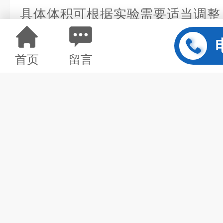
具体体积可根据实验需要适当调整
PBS中加入蛋白酶抑制剂）加入
首页
留言
分研磨。为了进一步裂解组织细胞
声破碎，或反复冻融。zui后将匀浆液于
钟，取上清检测。
4
.
细胞培养物上清或其它生物标
取上清即可检测，或将标本放于-20
免反复冻融。
注：标本溶血会影响zui后检测结