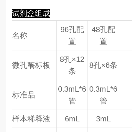
试剂盒组成
96孔配
48孔配
名称
置
置
8
孔×
12
微孔酶标板
8
孔×
6
条
条
0.
3
mL*6
0.
3
mL*6
标准品
管
管
样本稀释液
6mL
3mL