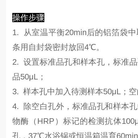
操作步骤
1. 从室温平衡20min后的铝箔
条用自封袋密封放回4℃。
2. 设置标准品孔和样本孔，标准
品50μL；
3. 样本孔
中
加
入
待测样本
5
0μL；
4.
除空白孔外，标准品孔和样本孔
物酶（HRP）标记的检测抗体100
孔，37℃水浴锅或恒温箱温育60mi