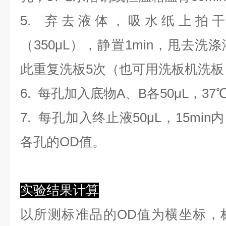
5. 弃去液体，吸水纸上拍
（350
μL
）
，静置1min，甩去洗
此重复洗板5次（也可用洗板机洗板
6. 每孔加入底物A、B各50μL，37
7. 每孔加入终止液50μL，15min
各孔的OD值。
实验结果计算
以
所测标准品的OD值
为横坐标，