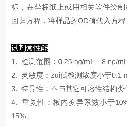
标，在坐标纸上
或用相关软件绘制
回归方程
，
将样品的OD值代入方程
试剂盒性能
1.
检测范围
：
0.25 ng/mL
–
8 ng/m
2. 灵敏度：zui低检测浓度小于
0.1
3. 特异性：不与其它可溶性结构
4. 重复性：板内变异系数小于
10
1
5
%
。