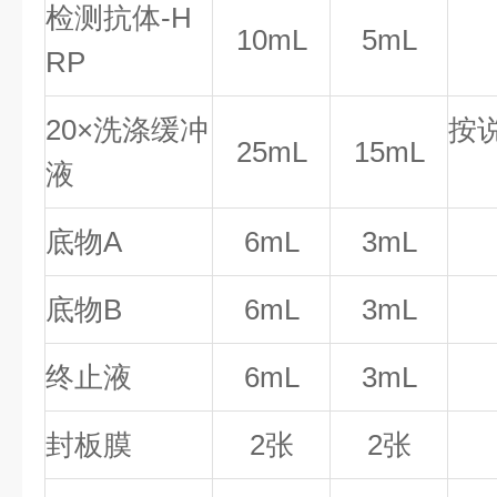
检测抗体-H
10mL
5mL
RP
20×洗涤缓冲
按
25mL
15mL
液
底物A
6mL
3mL
底物B
6mL
3mL
终止液
6mL
3mL
封板膜
2张
2张