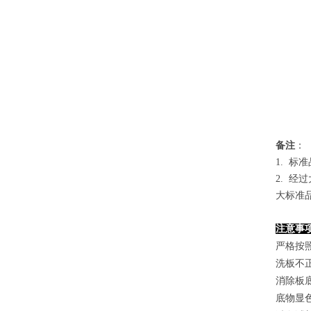
备
注
：
1.
标准
2. 
大标准
注意事
严格按
洗板不
消除板
底物显