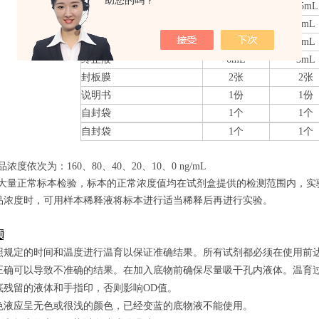
助您的吗？
20×洗涤缓冲液
25mL
15mL
底物A
6mL
3mL
底物B
6mL
3mL
终止液
6mL
3mL
封板膜
2张
2张
说明书
1份
1份
自封袋
1个
1个
自封袋
1个
1个
品浓度依次为：160
、80、40、20、10、0
ng/mL
经过大量正常标本检验，标本的正常浓度值均在试剂盒提供的检测范围内，实
品浓度时，可用样本稀释液将标本进行适当稀释后再进行实验。
项
照规定的时间和温度进行温育以保证准确结果。所有试剂都必须在使用前达到
正确可以导致不准确的结果。在加入底物前确保尽量吸干孔内液体。温育
底残留的液体和手指印，否则影响OD值。
色液应呈无色或很浅的颜色，已经变蓝的底物液不能使用。