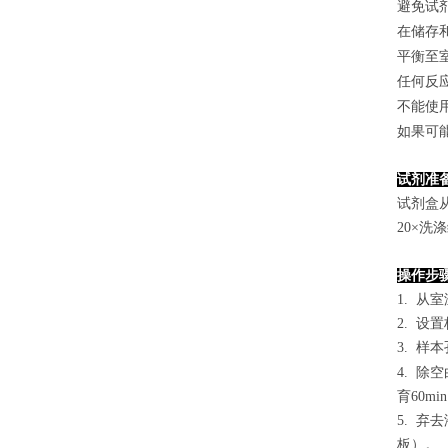
避免试
在储存
平衡至
任何反
不能使
如果可
试剂准
试剂盒
2
0×洗
操作步
1. 从
2. 设
3. 样本
4.
除空
育60mi
5. 
板）。