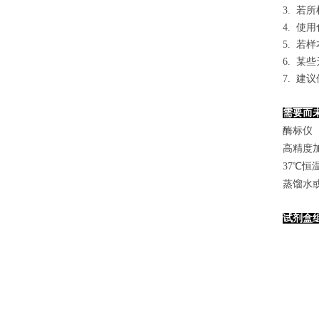
3. 
4. 
5. 
6. 
7. 
需要而
酶标仪（
高精度加样
37℃恒
蒸馏水
试剂盒