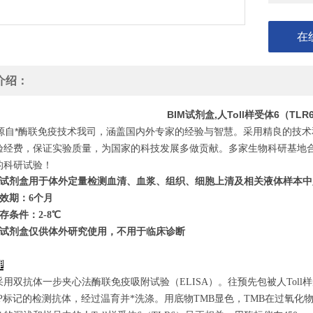
在
介绍：
BIM试剂盒,人Toll样受体6（T
自*酶联免疫技术我司，涵盖国内外专家的经验与智慧。采用精良的技术
验经费，保证实验质量，为国家的科技发展多做贡献。多家生物科研基地
的科研试验！
试剂盒用于体外定量检测血清、血浆、组织、细胞上清及相关液体样本中
效期：6个月
存条件：
2-8℃
试剂盒仅供体外研究使用，不用于临床诊断
理
用双抗体一步夹心法酶联免疫吸附试验（ELISA）。往预先包被人Toll
RP标记的检测抗体，经过温育并*洗涤。用底物TMB显色，TMB在过氧化