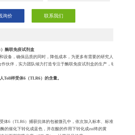
线询价
联系我们
LR6）酶联免疫试剂盒
和设备，确保品质的同时，降低成本，为更多有需要的研究人员，节省
合作伙伴，实力团队倾力打造专注于酶联免疫试剂盒的生产，研发，助力
人Toll样受体6
（
TLR6）的含量。
样受体6（TLR6）捕获抗体的包被微孔中，依次加入标本、标准
物酶的催化下转化成蓝色，并在酸的作用下转化成zui终的黄