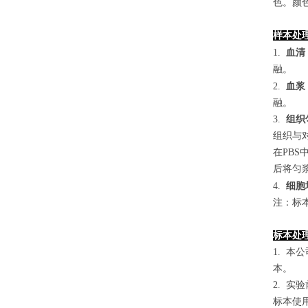
色。颜色
样本处
1.
血清
融。
2.
血浆
融。
3.
组织
组织与对
在PB
后将匀浆
4
.
细胞
注：标
标本处
1. 
本。
2. 
标本使用0