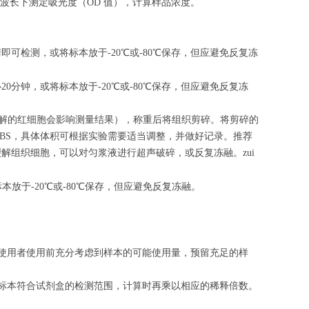
m 波长下测定吸光度（OD 值），计算样品浓度。
清即可检测，或将标本放于-20℃或-80℃保存，但应避免反复冻
心
20
分钟，或将标本放于-20℃或-80℃保存，但应避免反复冻
（匀浆中裂解的红细胞会影响测量结果），称重后将组织剪碎。将剪碎的
的PBS，具体体积可根据实验需要适当调整，并做好记录。推荐
解组织细胞，可以对匀浆液进行超声破碎，或反复冻融。zui
标本放于-20℃或-80℃保存，但应避免反复冻融。
请使用者使用前充分考虑到样本的可能使用量，预留充足的样
的标本符合试剂盒的检测范围，计算时再乘以相应的稀释倍数。