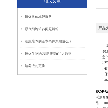
相关文章
恒远抗体标记服务
产品
原代细胞培养问题解答
细胞培养的基本条件您知道么？
源
实
恒远生物|配制培养基的4大原则
您
l
本
培养液的更换
l
有
l
保
l
本
实验原
试剂盒采
品、H