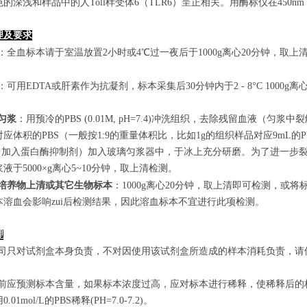
的深浅和样品中的人Toll样受体6（TLR6）呈正相关。用酶标仪在450n
理及要求
：全血标本请于室温放置2小时或4℃过一夜后于1000g离心20分钟，取上
：可用EDTA或肝素作为抗凝剂，标本采集后30分钟内于2 - 8°C 1000g离
匀浆
：用预冷的PBS (0.01M, pH=7.4)冲洗组织，去除残留血液
应体积的PBS（一般按1:9的重量体积比，比如1g的组织样品对应9mL
S中加入蛋白酶抑制剂）加入玻璃匀浆器中，于冰上充分研磨。为了进一步裂
液于5000×g离心5~10分钟，取上清检测。
培养物上清或其它生物标本
：1000g离心20分钟，取上清即可检测，或将
本溶血会影响zui后检测结果，因此溶血标本不宜进行此项检测。
理
本公司只对试剂盒本身负责，不对因使用该试剂盒所造成的样本消耗负责，
实验前应预测标本含量，如果标本浓度过高，应对标本进行稀释，使稀释后
.01mol/L的PBS稀释(PH=7.0-7.2)。