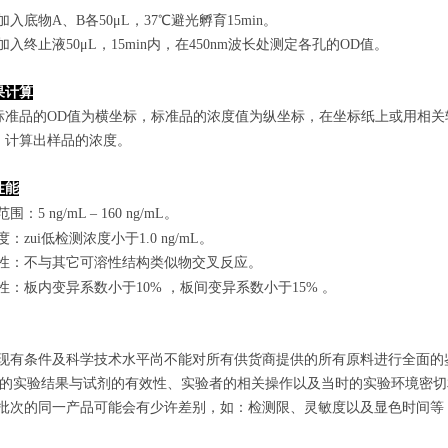
孔加入底物A、B各50μL，37℃避光孵育15min。
孔加入终止液50μL，15min内，在450nm波长处测定各孔的OD值。
果计算
标准品的OD值
为横坐标，
标准品的浓度
值为纵坐标，在坐标纸上
或用相关
，计算出样品
的
浓度
。
性能
范围
：
5 ng/mL
–
160 ng/mL
。
敏度：zui低检测浓度小于
1.0
ng/mL
。
特异性：不与其它可溶性结构类似物交叉反应。
复性：板内变异系数小于
10
%
，
板间变异系数小于1
5
%
。
由于现有条件及科学技术水平尚不能对所有供货商提供的所有原料进行全面
zui终的实验结果与试剂的有效性、实验者的相关操作以及当时的实验环境密
不同批次的同一产品可能会有少许差别，如：检测限、灵敏度以及显色时间