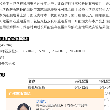
若所检样本不包含在说明书所列样本之中，建议进行预实验验证其有效性，并
使用化学裂解液制备的组织匀浆或细胞提取液可能会由于某些化学物质的引入导
若样本为细胞培养上清，因该类样本干扰因素较多，如：细胞状态、细胞数
某些天然蛋白或重组蛋白，包括原核及真核重组蛋白，可能因为与本产品所
建议使用新鲜样本，保存时间过长可能会存在蛋白降解或变性导致实验结果偏
未提供的试剂和器材
450nm）
器及枪头：0.5-10uL、2-20uL、20-200uL、200-1000uL
温箱
或去离子水
组成
名称
96孔配置
48孔配
微孔酶标板
8
孔×
12
条
8
孔×
6
标准品
0.
3
mL*6管
0.
3
mL*
样本稀释液
6mL
3mL
欢迎您！
来自局域网的朋友！有什么可以帮
检测抗体-HRP
10mL
5mL