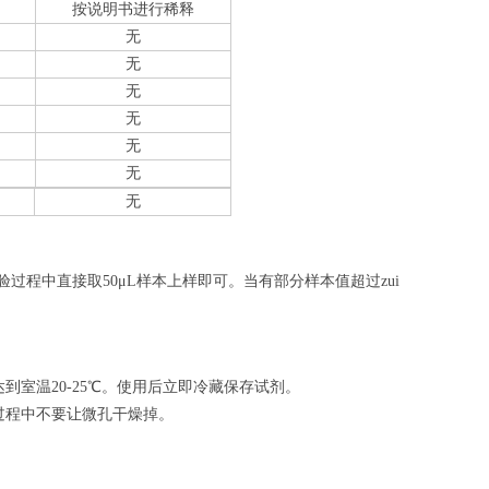
按说明书进行稀释
无
无
无
无
无
无
无
验过程中直接取50
μL
样本上样即可。当有部分样本值超过zui
室温20-25℃。使用后立即冷藏保存试剂。
过程中不要让微孔干燥掉。