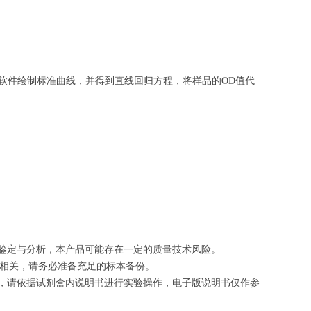
软件绘制
标准曲线
，并得到
直线回归方程
，
将样品的OD值代
的鉴定与分析，本产品可能存在一定的质量技术风险。
切相关，请务必准备充足的标本备份。
等，请依据试剂盒内说明书进行实验操作，电子版说明书仅作参