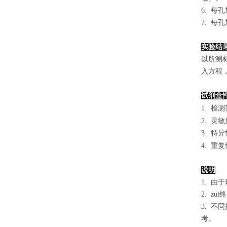
6. 每
7. 每
实验结
以
所测
入方程
试剂盒
1.
检测
2. 灵
3. 
4. 重
说明
1. 
2. 
3. 
考。