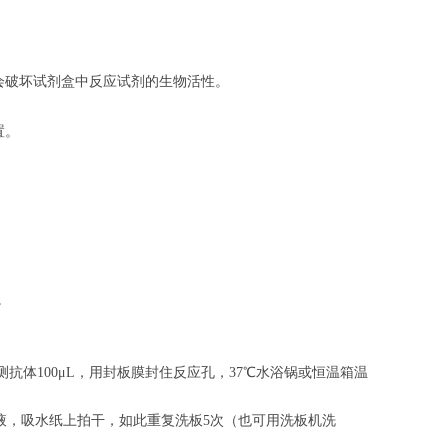
会破坏试剂盒中反应试剂的生物活性。
置。
。
。
抗体100μL，用封板膜封住反应孔，37℃水浴锅或恒温箱温
涤液，吸水纸上拍干，如此重复洗板5次（也可用洗板机洗