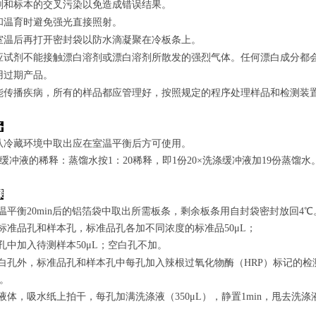
剂和标本的交叉污染以免造成错误结果。
和温育时避免强光直接照射。
室温后再打开密封袋以防水滴凝聚在冷板条上。
应试剂不能接触漂白溶剂或漂白溶剂所散发的强烈气体。任何漂白成分都
用过期产品。
能传播疾病，所有的样品都应管理好，按照规定的程序处理样品和检测装
备
从冷藏环境中取出应在室温平衡后方可使用。
涤缓冲液的稀释：蒸馏水按1：20稀释，即1份20×洗涤缓冲液加19份蒸馏水
骤
室温平衡20min后的铝箔袋中取出所需板条，剩余板条用自封袋密封放回4℃
置标准品孔和样本孔，标准品孔各加不同浓度的标准品50μL；
孔
中
加
入
待测样本
5
0μL；空白孔不加。
白孔外，标准品孔和样本孔中每孔加入辣根过氧化物酶（HRP）标记的检测
n。
弃去液体，吸水纸上拍干，每孔加满洗涤液
（350
μL
）
，静置1min，甩去洗