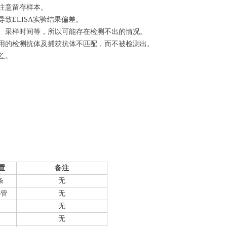
注意留存样本。
致ELISA实验结果偏差。
量、采样时间等，所以可能存在检测不出的情况。
使用的检测抗体及捕获抗体不匹配，而不被检测出。
差。
置
备注
条
无
6管
无
无
无