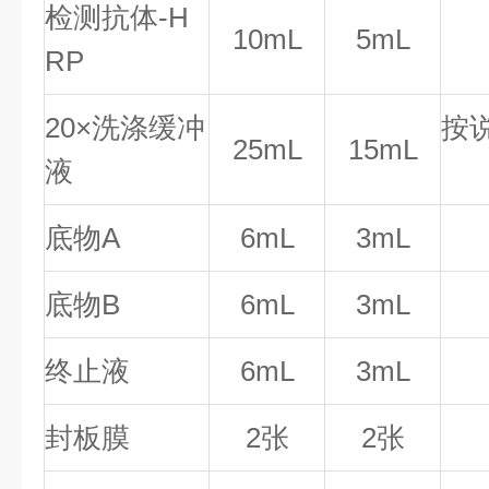
检测抗体-H
10mL
5mL
RP
20×洗涤缓冲
按
25mL
15mL
液
底物A
6mL
3mL
底物B
6mL
3mL
终止液
6mL
3mL
封板膜
2张
2张