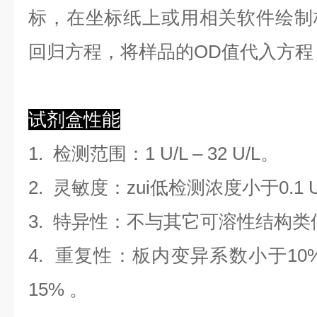
标，在坐标纸上
或用相关软件绘制
回归方程
，
将样品的OD值代入方程
试剂盒性能
1.
检测范围
：
1 U/L
–
32 U/L
。
2. 灵敏度：zui低检测浓度小于
0.1
3. 特异性：不与其它可溶性结构
4. 重复性：板内变异系数小于
10
1
5
%
。