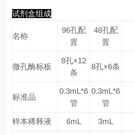
试剂盒组成
96孔配
48孔配
名称
置
置
8
孔×
12
微孔酶标板
8
孔×
6
条
条
0.
3
mL*6
0.
3
mL*6
标准品
管
管
样本稀释液
6mL
3mL