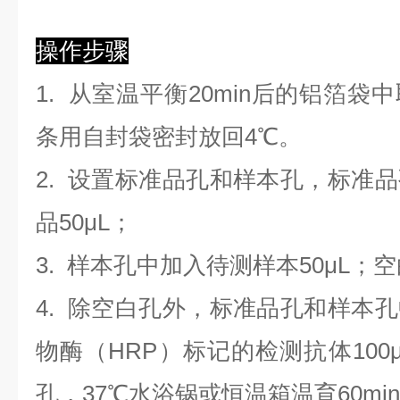
操作步骤
1. 从室温平衡20min后的铝箔
条用自封袋密封放回4℃。
2. 设置标准品孔和样本孔，标准
品50μL；
3. 样本孔
中
加
入
待测样本
5
0μL；
4.
除空白孔外，标准品孔和样本孔
物酶（HRP）标记的检测抗体100
孔，37℃水浴锅或恒温箱温育60mi