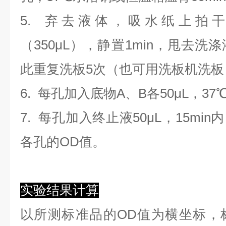
5. 弃去液体，吸水纸上拍
（350
μL
）
，静置1min，甩去洗
此重复洗板5次（也可用洗板机洗板
6. 每孔加入底物A、B各50μL，37
7. 每孔加入终止液50μL，15min
各孔的OD值。
实验结果计算
以
所测标准品的OD值
为横坐标，