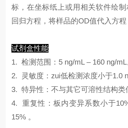
标，在坐标纸上
或用相关软件绘制
回归方程
，
将样品的OD值代入方程
试剂盒性能
1.
检测范围
：
5 ng/mL
–
160 ng/mL
2. 灵敏度：zui低检测浓度小于
1.0
3. 特异性：不与其它可溶性结构
4. 重复性：板内变异系数小于
10
1
5
%
。