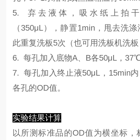
5. 弃去液体，吸水纸上拍
（350
μL
）
，静置1min，甩去洗
此重复洗板5次（也可用洗板机洗板
6. 每孔加入底物A、B各50μL，37
7. 每孔加入终止液50μL，15min
各孔的OD值。
实验结果计算
以
所测标准品的OD值
为横坐标，