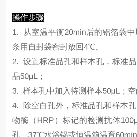
操作步骤
1. 从室温平衡20min后的铝箔
条用自封袋密封放回4℃。
2. 设置标准品孔和样本孔，标准
品50μL；
3. 样本孔
中
加
入
待测样本
5
0μL；
4.
除空白孔外，标准品孔和样本孔
物酶（HRP）标记的检测抗体100
孔，37℃水浴锅或恒温箱温育60mi