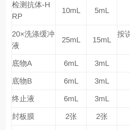
检测抗体-H
10mL
5mL
RP
20×洗涤缓冲
按
25mL
15mL
液
底物A
6mL
3mL
底物B
6mL
3mL
终止液
6mL
3mL
封板膜
2张
2张