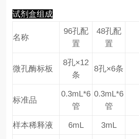
试剂盒组成
96孔配
48孔配
名称
置
置
8
孔×
12
微孔酶标板
8
孔×
6
条
条
0.
3
mL*6
0.
3
mL*6
标准品
管
管
样本稀释液
6mL
3mL