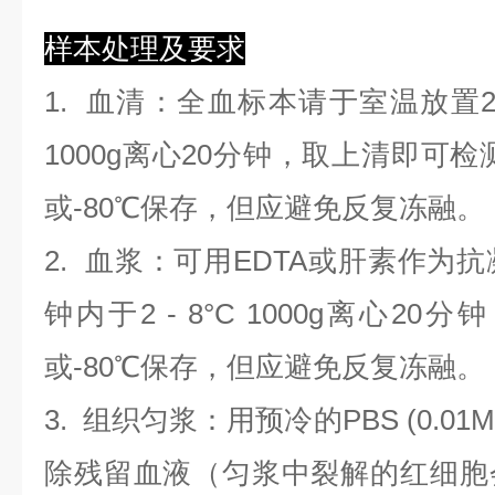
样本处理及要求
1.
血清
：全血标本请于室温放置2
1000g离心20分钟，取上清即可检
或-80℃保存，但应避免反复冻融。
2.
血浆
：可用EDTA或肝素作为抗
钟内于2 - 8°C 1000g离心
20
分钟
或-80℃保存，但应避免反复冻融。
3.
组织匀浆
：用预冷的PBS (0.01M
除残留血液（匀浆中裂解的红细胞