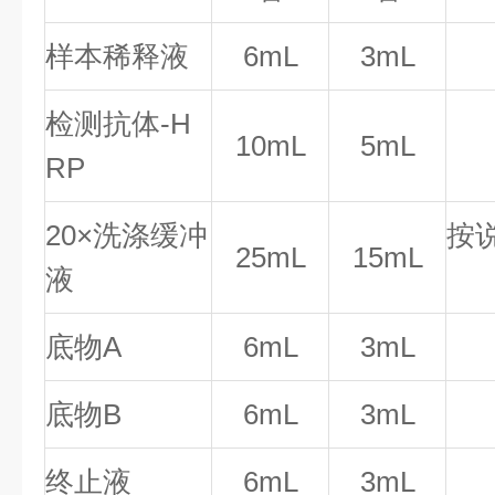
样本稀释液
6mL
3mL
检测抗体-H
10mL
5mL
RP
20×洗涤缓冲
按
25mL
15mL
液
底物A
6mL
3mL
底物B
6mL
3mL
终止液
6mL
3mL