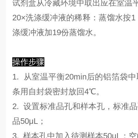
试剂盒从冷藏环境中取出应在室温
2
0×洗涤缓冲液的稀释：蒸馏水按1：
涤缓冲液加19份蒸馏水。
操作步骤
1. 从室温平衡20min后的铝箔
条用自封袋密封放回4℃。
2. 设置标准品孔和样本孔，标准
品50μL；
3. 样本孔
中
加
入
待测样本
5
0μL；