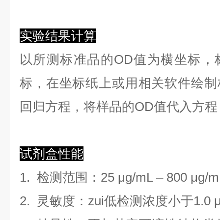
实验结果计算
以
所测标准品的OD值
为横坐标，
标，在坐标纸上
或用相关软件绘制
回归方程
，
将样品的OD值代入方程
试剂盒性能
1.
检测范围
：
25 μg/mL
–
800 μg/m
2. 灵敏度：zui低检测浓度小于
1.0