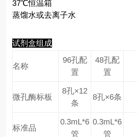
37℃恒温箱
蒸馏水或去离子水
试剂盒组成
96孔配
48孔配
名称
置
置
8
孔×
12
微孔酶标板
8
孔×
6
条
条
0.
3
mL*6
0.
3
mL*6
标准品
管
管