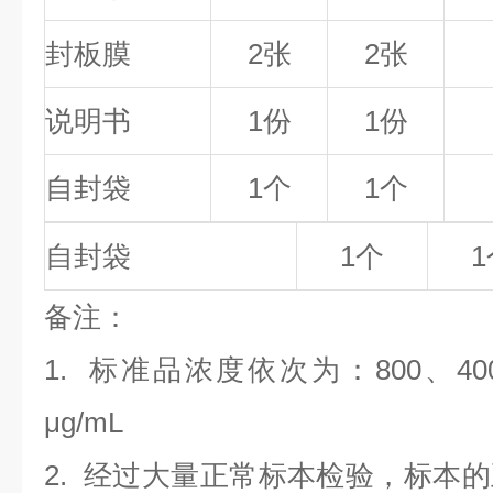
封板膜
2张
2张
说明书
1份
1份
自封袋
1个
1个
自封袋
1个
1
备
注
：
1.
标准品浓度依次为：800
、40
μg/mL
2. 经过大量正常标本检验，标本