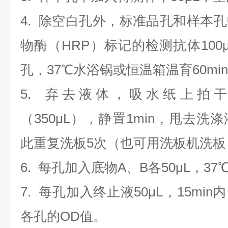
4.
除空白孔外，标准品孔和样本孔
物酶（HRP）标记的检测抗体100
孔，37℃水浴锅或恒温箱温育60mi
5. 弃去液体，吸水纸上拍
（350
μL
）
，静置1min，甩去洗
此重复洗板5次（也可用洗板机洗板
6. 每孔加入底物A、B各50μL，37
7. 每孔加入终止液50μL，15min
各孔的OD值。