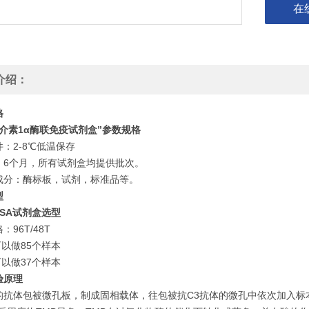
在
介绍：
格
白介素1α酶联免疫试剂盒
”
参数规格
：2-8℃低温保存
：6个月，所有试剂盒均提供批次。
成分：酶标板，试剂，标准品等。
型
SA
试剂盒选型
：96T/48T
可以做85个样本
可以做37个样本
验原理
的抗体包被微孔板，制成固相载体，往包被抗C3抗体的微孔中依次加入标本