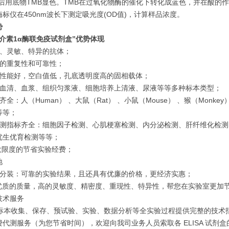
涤后用底物TMB显色。TMB在过氧化物酶的催化下转化成蓝色，并在酸的作
标仪在450nm波长下测定吸光度(OD值)，计算样品浓度。
势
介素1α酶联免疫试剂盒”
优势体现
效、灵敏、特异的抗体；
定的重复性和可靠性；
附性能好，空白值低，孔底透明度高的固相载体；
用血清、血浆、组织匀浆液、细胞培养上清液、尿液等等多种标本类型；
齐全：人（Human） 、大鼠（Rat） 、小鼠（Mouse） 、猴（Monkey）
等等；
检测指标齐全：细胞因子检测、心肌梗塞检测、内分泌检测、肝纤维化检
优生优育检测等等；
i大限度的节省实验经费；
地
口分装：可靠的实验结果，且还具有优廉的价格，更经济实惠；
：优质的质量，高的灵敏度、精密度、重现性、特异性，帮您在实验室更加
技术服务
从标本收集、保存、预试验、实验、数据分析等全实验过程提供完整的技术
费代测服务（为您节省时间），欢迎向我司业务人员索取各 ELISA 试剂