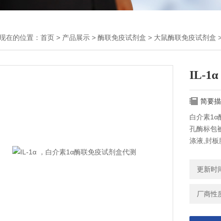
现在的位置：
首页
>
产品展示
>
酶联免疫试剂盒
>
大鼠酶联免疫试剂盒
IL-
简要描
白介素1α
孔酶标包
涤液,封板
。
更新时间：
厂商性