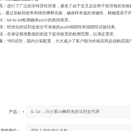
性高：进行了广泛的非特异性排查，避免了由于交叉反应和干扰导致的实验
度 高：通过加标回收率和线性稀释实验，确保样本值的准确性，精确度高于
：lot-to-lot检测确保zui小的批间差异。
强：经优化的试剂盒组分可有效的zuzhi假阳性和假阴性试验结果。
曲线：在保证精准数据的前提下提供较宽的检测范围，以满足需求。
低廉：*RD试剂，国内分装配置，大大减少了客户因为价格高而必须购买国
产品：
您的单位：