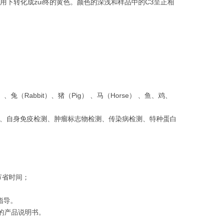
用下转化成zui终的黄色。颜色的深浅和样品中的C3呈正相
 、兔（Rabbit）、猪（Pig） 、马（Horse） 、鱼、鸡、
测、自身免疫检测、肿瘤标志物检测、传染病检测、特种蛋白
节省时间；
指导。
盒的产品说明书。