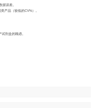
数据误差。
同类产品（较低的CV%）。
产试剂盒的顾虑。