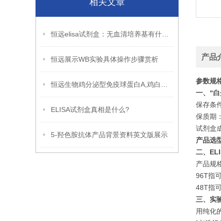
相关文章
恒远elisa试剂盒：无血清培养基有什么优缺点呢？
产品
恒远展示WB实验具体操作步骤赏析
参数规
恒远生物鸡分泌型免疫球蛋白A,鸡白细胞介素2 ELISA试剂盒引用文献
一、“
保存条件
ELISA试剂盒真相是什么?
保质期
试剂盒
5-羟色胺抗体产品背景资料英文版展示
产品选
二、ELI
产品规格
96T指
48T指
三、实
用纯化