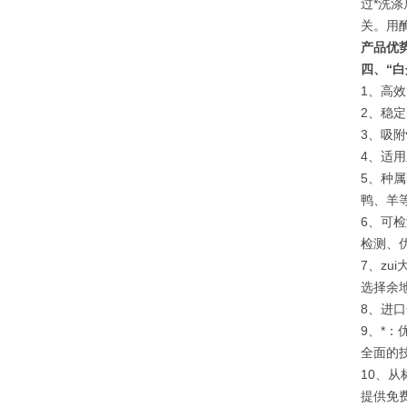
过*洗
关。用酶
产品优
四、“白
1、高
2、稳
3、吸
4、适
5、种属
鸭、羊
6、可
检测、
7、zu
选择余
8、进
9、*
全面的
10、
提供免