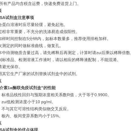
公司所有产品均含税含运费，快递免费送货上门。
项
SA
试剂盒注意事项
当混合蛋白溶液时应尽量轻缓，避免起泡。
洗涤过程非常重要，不充分的洗涤易造成假阳性。
一次加样时间控制在5分钟内，如标本数量多，推荐使用排枪加样。
请每次测定的同时做标准曲线，做复孔。
标本中待测物质含量过高，请先稀释后再测定，计算时请zui后乘以稀释倍数
在配制标准品、检测溶液工作液时，请以相应的稀释液配制，不能混淆。
物请避光保存。
不要用其它生产厂家的试剂替换试剂盒中的试剂。
点
介素1α酶联免疫试剂盒"
的性能
标准品线性回归与预期浓度相关系数R值，大于等于0.9900。
zui低检测浓度小于10 pg/ml。
：不与其它可溶性结构类似物交叉反应。
：板内、板间变异系数均小于15%。
点
SA
试剂盒的优点体现