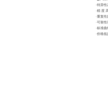
·特异
·精 
·重复性好
·可靠性
·标准
·价格