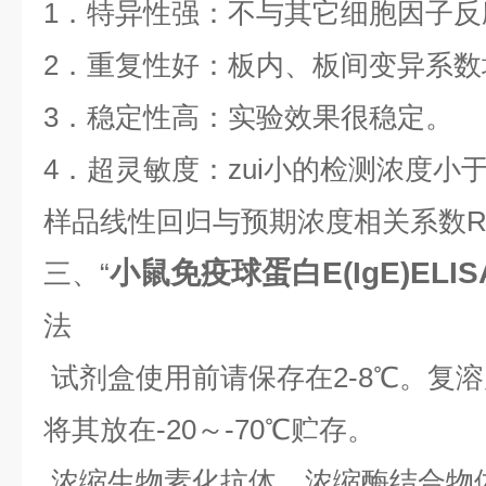
1
．特异性强：不与其它细胞因子反
2
．重复性好：板内、板间变异系数
3
．稳定性高：实验效果很稳定。
4
．超灵敏度：zui小的检测浓度小
样品线性回归与预期浓度相关系数
小鼠免疫球蛋白E(IgE)ELI
三、“
法
试剂盒使用前请保存在2-8℃。复
将其放在-20～-70℃贮存。
浓缩生物素化抗体，浓缩酶结合物