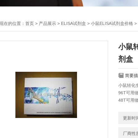
现在的位置：
首页
>
产品展示
>
ELISA试剂盒
>
小鼠ELISA试剂盒价格
>
小鼠转
剂盒
简要描
小鼠转化生长
96T可用
48T可用
保存：2-
更新时间：
厂商性