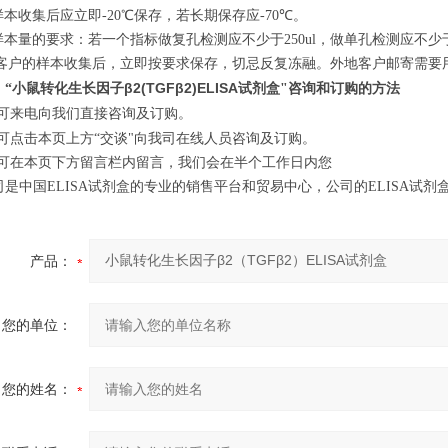
样本收集后应立即
-20
℃保存，若长期保存应
-70
℃。
样本量的要求：若一个指标做复孔检测应不少于
250ul
，做单孔检测应不少
客户的样本收集后，立即按要求保存，切忌反复冻融。外地客户邮寄需要
小鼠转化生长因子β2(TGFβ2)ELISA试剂盒
、“
"咨询和订购的方法
可来电向我们直接咨询及订购。
可点击本页上方“
交谈"向我司在线人员咨询及订购。
.可在本页下方留言栏内留言，我们会在半个工作日内您
司是中国
ELISA
试剂盒的专业的销售平台和贸易中心，公司的
ELISA
试剂
产品：
您的单位：
您的姓名：