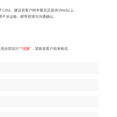
于
120ul
。建议若客户样本量充足提供
500ul
以上。
用干冰运输。邮寄前请与沟通确认。
盒现全部实行“
*优惠
"，望新老客户前来购买。