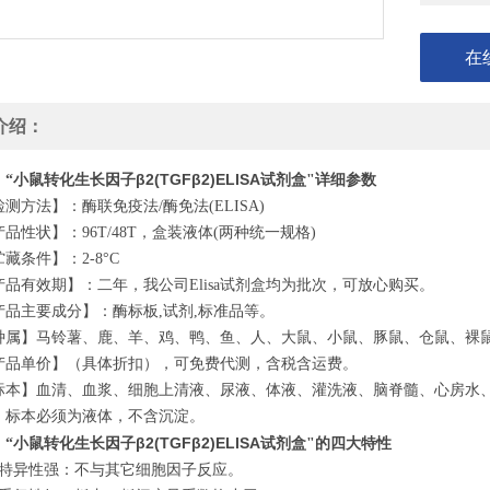
在
介绍：
小鼠转化生长因子β2(TGFβ2)ELISA试剂盒
、“
"详细参数
检测方法】：酶联免疫法
/
酶免法
(ELISA)
产品性状】：
96T/48T
，盒装液体
(
两种统一规格
)
贮藏条件】：
2-8
°
C
产品有效期】：二年，我公司
Elisa
试剂盒均为批次，可放心购买。
产品主要成分】：酶标板
,
试剂
,
标准品等。
种属】马铃薯、鹿、羊、鸡、鸭、鱼、人、大鼠、小鼠、豚鼠、仓鼠、裸
产品单价】（具体折扣），可免费代测，含税含运费。
标本】血清、血浆、细胞上清液、尿液、体液、灌洗液、脑脊髓、心房水
：标本必须为液体，不含沉淀。
小鼠转化生长因子β2(TGFβ2)ELISA试剂盒
、“
"的四大特性
特异性强：不与其它细胞因子反应。