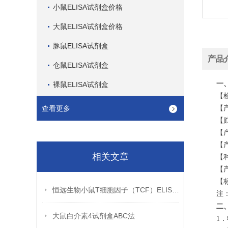
小鼠ELISA试剂盒价格
大鼠ELISA试剂盒价格
豚鼠ELISA试剂盒
产品
仓鼠ELISA试剂盒
一
裸鼠ELISA试剂盒
【
查看更多
【
【
【
【
相关文章
【
【
【
恒远生物小鼠T细胞因子（TCF）ELISA试剂盒引用文献
注
二
大鼠白介素4试剂盒ABC法
1
．