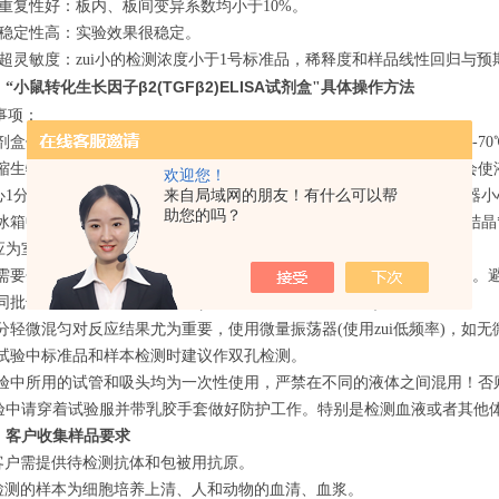
重复性好：板内、板间变异系数均小于
10%
。
稳定性高：实验效果很稳定。
超灵敏度：zui小的检测浓度小于
1
号标准品，稀释度和样品线性回归与预
小鼠转化生长因子β2(TGFβ2)ELISA试剂盒
、“
"具体操作方法
意事项：
剂盒使用前请保存在2-8℃。复溶后的标准品应分装后，将其放在-20～-
缩生物素化抗体，浓缩酶结合物体积小，运输中颠簸和可能的倒置，会使液体
欢迎您！
来自局域网的朋友！有什么可以帮
心1分钟，以使附着管壁或瓶盖的液体沉积到管底。取用前，请用移液器
助您的吗？
冰箱中取出的浓缩洗涤液可能有结晶,属于正常现象，微加热至40℃使结晶*
应为室温。
需要分次使用标准品应按照每一次用量分装，将其放在-20～-70℃贮存
同批号的试剂盒组份不能混用(洗涤液和反应终止液除外)。
分轻微混匀对反应结果尤为重要，使用微量振荡器(使用zui低频率)，
试验中标准品和样本检测时建议作双孔检测。
验中所用的试管和吸头均为一次性使用，严禁在不同的液体之间混用
验中请穿着试验服并带乳胶手套做好防护工作。特别是检测血液或者其
、客户收集样品要求
客户需提供待检测抗体和包被用抗原。
检测的样本为细胞培养上清、人和动物的血清、血浆。