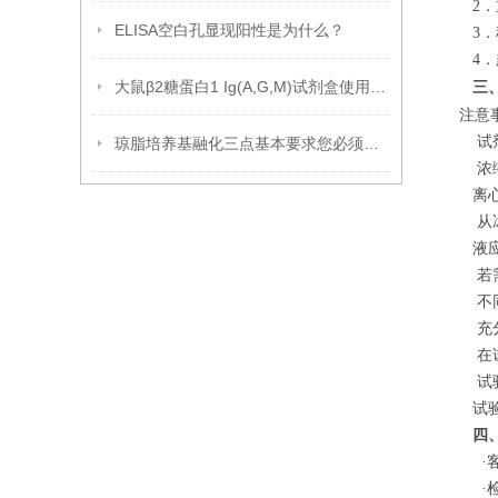
2
．
ELISA空白孔显现阳性是为什么？
3
．
4
．
大鼠β2糖蛋白1 Ig(A,G,M)试剂盒使用说明书
三
注
试
琼脂培养基融化三点基本要求您必须知道！
浓
离
从
液
若
不
充
在
试
试
四
·
·