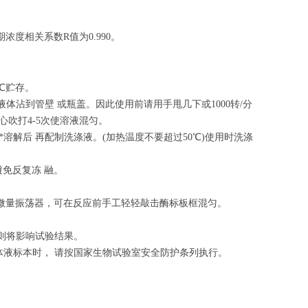
期浓度相关系数
R
值为
0.990
。
70℃贮存。
沾到管壁 或瓶盖。因此使用前请用手甩几下或1000转/分
小心吹打4-5次使溶液混匀。
溶解后 再配制洗涤液。(加热温度不要超过50℃)使用时洗涤
。避免反复冻 融。
如无微量振荡器，可在反应前手工轻轻敲击酶标板框混匀。
！否则将影响试验结果。
他体液标本时， 请按国家生物试验室安全防护条列执行。