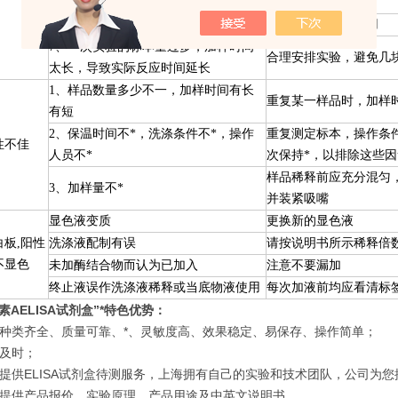
5、蒸馏水被污染
使用新鲜蒸馏水
6、酶等试剂混用
不同批号试剂勿混用
7、一次实验的标本量过多，加样时间
合理安排实验，避免几
太长，导致实际反应时间延长
1、样品数量多少不一，加样时间有长
重复某一样品时，加样
有短
2、保温时间不*，洗涤条件不*，操作
重复测定标本，操作条
性不佳
人员不*
次保持*，以排除这些因
样品稀释前应充分混匀
3、加样量不*
并装紧吸嘴
显色液变质
更换新的显色液
白板,阳性
洗涤液配制有误
请按说明书所示稀释倍
不显色
未加酶结合物而认为已加入
注意不要漏加
终止液误作洗涤液稀释或当底物液使用
每次加液前均应看清标
素AELISA试剂盒”*特色优势：
品种类齐全、质量可靠、*、灵敏度高、效果稳定、易保存、操作简单；
货及时；
费提供ELISA试剂盒待测服务，上海拥有自己的实验和技术团队，公司为
费提供产品报价、实验原理、产品用途及中英文说明书。