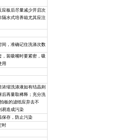
反应板后尽量减少开启次
非隔水式培养箱尤其应注
时间，准确记住洗涤次数
套，装吸嘴时要紧密，吸
使用
倍浓缩洗涤液如有结晶则
解后再量取稀释；充分洗
酶拍板的滤纸应弃去不
则易造成污染
温保存，防止污染
定时