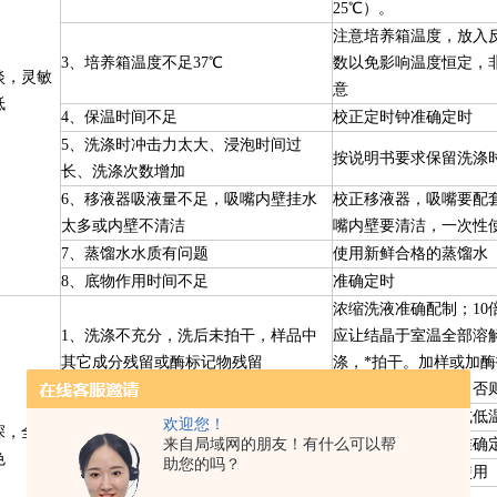
25℃）。
注意培养箱温度，放入
3、培养箱温度不足37℃
数以免影响温度恒定，
淡，灵敏
意
低
4、保温时间不足
校正定时钟准确定时
5、洗涤时冲击力太大、浸泡时间过
按说明书要求保留洗涤
长、洗涤次数增加
6、移液器吸液量不足，吸嘴内壁挂水
校正移液器，吸嘴要配
太多或内壁不清洁
嘴内壁要清洁，一次性
7、蒸馏水水质有问题
使用新鲜合格的蒸馏水
8、底物作用时间不足
准确定时
浓缩洗液准确配制；10
1、洗涤不充分，洗后未拍干，样品中
应让结晶于室温全部溶
其它成分残留或酶标记物残留
涤，*拍干。加样或加
用，不要反复使用，否
2、样品污染
样品应新鲜采集，或低
欢迎您！
深，全部
来自局域网的朋友！有什么可以帮
3、培养箱温度超过37℃或反应时间过长
调整培养箱温度，准确
色
助您的吗？
4、吸嘴重复使用，未洗净或消毒不*
吸嘴尽可能一次性使用