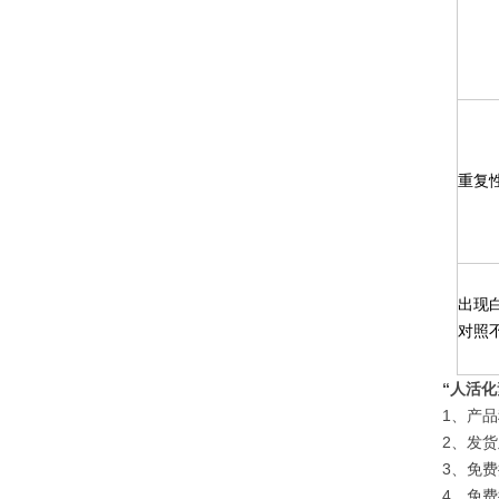
重复
出现
对照
“人活化
1、产
2、发
3、免
4、免